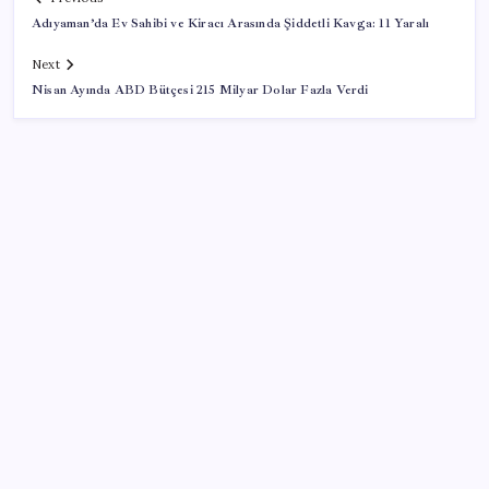
Adıyaman’da Ev Sahibi ve Kiracı Arasında Şiddetli Kavga: 11 Yaralı
Next
Nisan Ayında ABD Bütçesi 215 Milyar Dolar Fazla Verdi
SON YAZILAR
Türkiye, Suudi Arabistan ve Pakistan üçlü savunma
anlaşması imzaladı
2026 YÖKDİL/2 ne zaman, saat kaçta? YÖKDİL/2
sınavı kaç dakika, kaç soru?