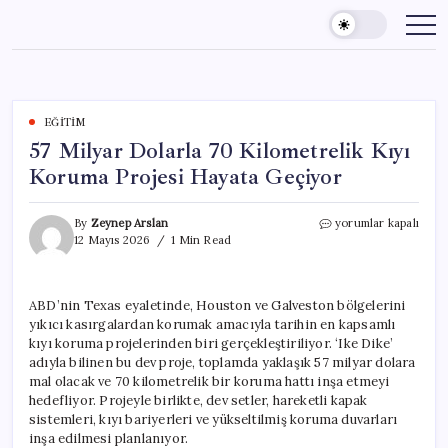
Skip
to
content
EĞITIM
57 Milyar Dolarla 70 Kilometrelik Kıyı
Koruma Projesi Hayata Geçiyor
57
By
Zeynep Arslan
yorumlar kapalı
Milyar
12 Mayıs 2026
1 Min Read
Dolarla
70
Kilometrelik
ABD’nin Texas eyaletinde, Houston ve Galveston bölgelerini
Kıyı
yıkıcı kasırgalardan korumak amacıyla tarihin en kapsamlı
Koruma
Projesi
kıyı koruma projelerinden biri gerçekleştiriliyor. ‘Ike Dike’
Hayata
adıyla bilinen bu dev proje, toplamda yaklaşık 57 milyar dolara
Geçiyor
mal olacak ve 70 kilometrelik bir koruma hattı inşa etmeyi
için
hedefliyor. Projeyle birlikte, dev setler, hareketli kapak
sistemleri, kıyı bariyerleri ve yükseltilmiş koruma duvarları
inşa edilmesi planlanıyor.