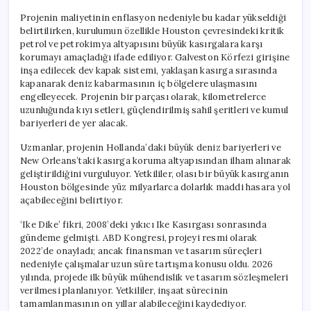
Projenin maliyetinin enflasyon nedeniyle bu kadar yükseldiği
belirtilirken, kurulumun özellikle Houston çevresindeki kritik
petrol ve petrokimya altyapısını büyük kasırgalara karşı
korumayı amaçladığı ifade ediliyor. Galveston Körfezi girişine
inşa edilecek dev kapak sistemi, yaklaşan kasırga sırasında
kapanarak deniz kabarmasının iç bölgelere ulaşmasını
engelleyecek. Projenin bir parçası olarak, kilometrelerce
uzunluğunda kıyı setleri, güçlendirilmiş sahil şeritleri ve kumul
bariyerleri de yer alacak.
Uzmanlar, projenin Hollanda’daki büyük deniz bariyerleri ve
New Orleans’taki kasırga koruma altyapısından ilham alınarak
geliştirildiğini vurguluyor. Yetkililer, olası bir büyük kasırganın
Houston bölgesinde yüz milyarlarca dolarlık maddi hasara yol
açabileceğini belirtiyor.
‘Ike Dike’ fikri, 2008’deki yıkıcı Ike Kasırgası sonrasında
gündeme gelmişti. ABD Kongresi, projeyi resmi olarak
2022’de onayladı; ancak finansman ve tasarım süreçleri
nedeniyle çalışmalar uzun süre tartışma konusu oldu. 2026
yılında, projede ilk büyük mühendislik ve tasarım sözleşmeleri
verilmesi planlanıyor. Yetkililer, inşaat sürecinin
tamamlanmasının on yıllar alabileceğini kaydediyor.