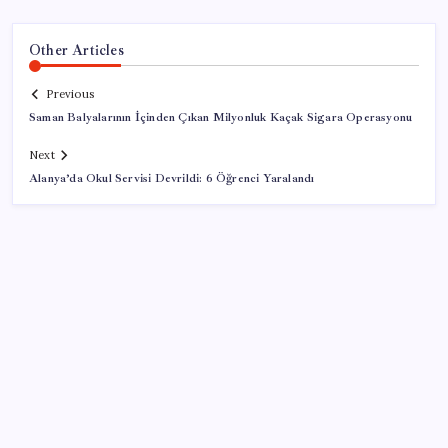
Other Articles
Previous
Saman Balyalarının İçinden Çıkan Milyonluk Kaçak Sigara Operasyonu
Next
Alanya’da Okul Servisi Devrildi: 6 Öğrenci Yaralandı
SON YAZILAR
Son Dakika… Ayrıntılar ortaya çıktı: İşte ‘çerçeve