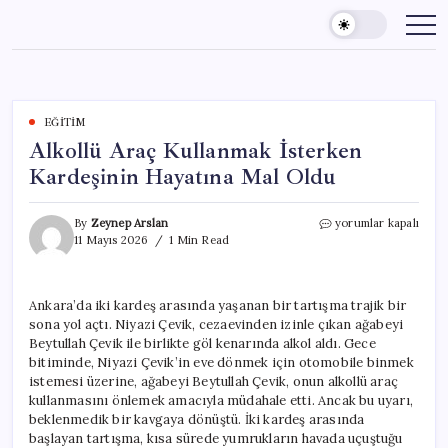
Skip
to
content
EĞITIM
Alkollü Araç Kullanmak İsterken
Kardeşinin Hayatına Mal Oldu
Alkollü
By
Zeynep Arslan
yorumlar kapalı
Araç
11 Mayıs 2026
1 Min Read
Kullanmak
İsterken
Kardeşinin
Ankara’da iki kardeş arasında yaşanan bir tartışma trajik bir
Hayatına
sona yol açtı. Niyazi Çevik, cezaevinden izinle çıkan ağabeyi
Mal
Oldu
Beytullah Çevik ile birlikte göl kenarında alkol aldı. Gece
için
bitiminde, Niyazi Çevik’in eve dönmek için otomobile binmek
istemesi üzerine, ağabeyi Beytullah Çevik, onun alkollü araç
kullanmasını önlemek amacıyla müdahale etti. Ancak bu uyarı,
beklenmedik bir kavgaya dönüştü. İki kardeş arasında
başlayan tartışma, kısa sürede yumrukların havada uçuştuğu