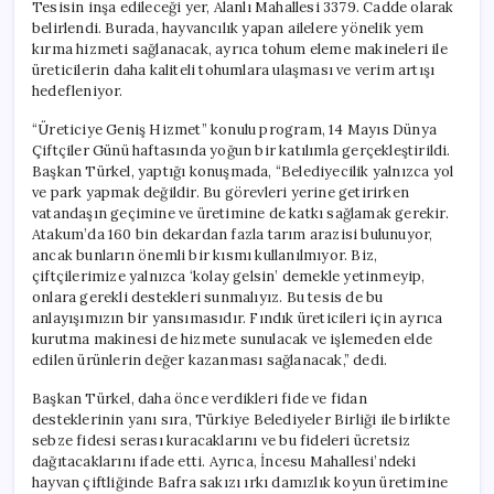
Tesisin inşa edileceği yer, Alanlı Mahallesi 3379. Cadde olarak
belirlendi. Burada, hayvancılık yapan ailelere yönelik yem
kırma hizmeti sağlanacak, ayrıca tohum eleme makineleri ile
üreticilerin daha kaliteli tohumlara ulaşması ve verim artışı
hedefleniyor.
“Üreticiye Geniş Hizmet” konulu program, 14 Mayıs Dünya
Çiftçiler Günü haftasında yoğun bir katılımla gerçekleştirildi.
Başkan Türkel, yaptığı konuşmada, “Belediyecilik yalnızca yol
ve park yapmak değildir. Bu görevleri yerine getirirken
vatandaşın geçimine ve üretimine de katkı sağlamak gerekir.
Atakum’da 160 bin dekardan fazla tarım arazisi bulunuyor,
ancak bunların önemli bir kısmı kullanılmıyor. Biz,
çiftçilerimize yalnızca ‘kolay gelsin’ demekle yetinmeyip,
onlara gerekli destekleri sunmalıyız. Bu tesis de bu
anlayışımızın bir yansımasıdır. Fındık üreticileri için ayrıca
kurutma makinesi de hizmete sunulacak ve işlemeden elde
edilen ürünlerin değer kazanması sağlanacak,” dedi.
Başkan Türkel, daha önce verdikleri fide ve fidan
desteklerinin yanı sıra, Türkiye Belediyeler Birliği ile birlikte
sebze fidesi serası kuracaklarını ve bu fideleri ücretsiz
dağıtacaklarını ifade etti. Ayrıca, İncesu Mahallesi’ndeki
hayvan çiftliğinde Bafra sakızı ırkı damızlık koyun üretimine