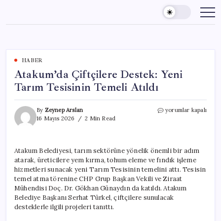
Skip
to
content
HABER
Atakum’da Çiftçilere Destek: Yeni
Tarım Tesisinin Temeli Atıldı
Atakum’da
By
Zeynep Arslan
yorumlar kapalı
Çiftçilere
16 Mayıs 2026
2 Min Read
Destek:
Yeni
Tarım
Atakum Belediyesi, tarım sektörüne yönelik önemli bir adım
Tesisinin
atarak, üreticilere yem kırma, tohum eleme ve fındık işleme
Temeli
Atıldı
hizmetleri sunacak yeni Tarım Tesisinin temelini attı. Tesisin
için
temel atma törenine CHP Grup Başkan Vekili ve Ziraat
Mühendisi Doç. Dr. Gökhan Günaydın da katıldı. Atakum
Belediye Başkanı Serhat Türkel, çiftçilere sunulacak
desteklerle ilgili projeleri tanıttı.