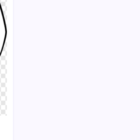
Snapdragon 8 Elite Gen 5 V-Series
Oyuncular İçin Tanıtıldı
ATA AÖF bütünleme sınav sonuçları ne
zaman açıklanacak? 2026 ATA AÖF
bütünleme sonuç tarihi ve sorgulama
ekranı…
Sayaç
Kategoriler
Eğitim
Ekonomi