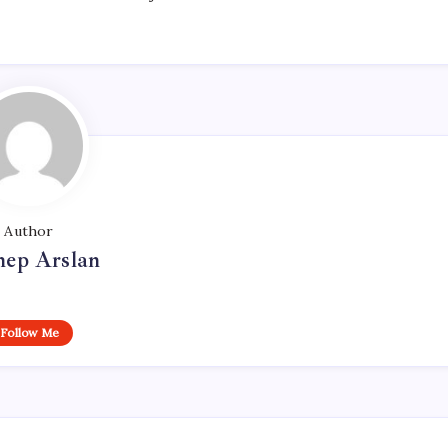
Author
nep Arslan
Follow Me