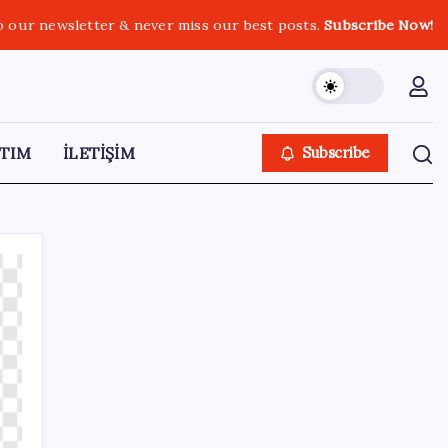
o our newsletter & never miss our best posts.
Subscribe Now!
TIM
İLETİŞİM
Subscribe
SON YAZILAR
Türkiye, Suudi Arabistan ve Pakistan üçlü
savunma anlaşması imzaladı