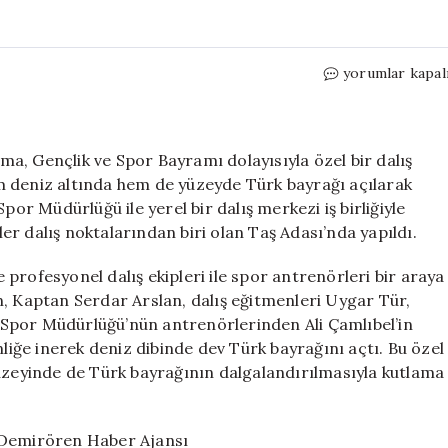
Ayvalık’ta
yorumlar kapal
19
Mayıs’ı
Kutlayan
Deniz
nma, Gençlik ve Spor Bayramı dolayısıyla özel bir dalış
Altı
hem deniz altında hem de yüzeyde Türk bayrağı açılarak
ve
por Müdürlüğü ile yerel bir dalış merkezi iş birliğiyle
Üstü
r dalış noktalarından biri olan Taş Adası’nda yapıldı.
Bayraklı
Dalış
ve profesyonel dalış ekipleri ile spor antrenörleri bir araya
Etkinliği
n, Kaptan Serdar Arslan, dalış eğitmenleri Uygar Tür,
için
ve Spor Müdürlüğü’nün antrenörlerinden Ali Çamlıbel’in
nliğe inerek deniz dibinde dev Türk bayrağını açtı. Bu özel
yüzeyinde de Türk bayrağının dalgalandırılmasıyla kutlama
: Demirören Haber Ajansı