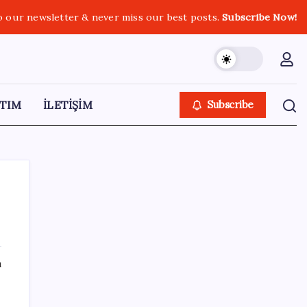
o our newsletter & never miss our best posts.
Subscribe Now!
TIM
İLETİŞİM
Subscribe
SON YAZILAR
ı
Son Dakika… Ayrıntılar ortaya çıktı: İşte
‘çerçeve yasa’ kanun teklifi