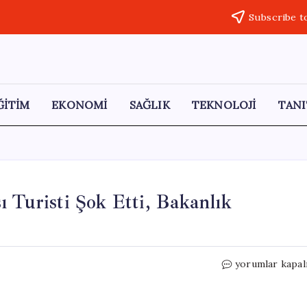
Subscribe t
ĞİTİM
EKONOMİ
SAĞLIK
TEKNOLOJİ
TANI
 Turisti Şok Etti, Bakanlık
Berberin
yorumlar kapal
Fahiş
Fiyat
Uygulaması