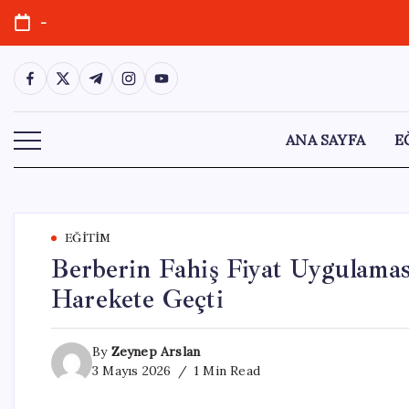
Skip
-
to
content
https://www.facebook.com/
https://twitter.com/
https://t.me/
https://www.instagram.com/
https://youtube.com/
ANA SAYFA
E
EĞITIM
Berberin Fahiş Fiyat Uygulaması
Harekete Geçti
By
Zeynep Arslan
3 Mayıs 2026
1 Min Read