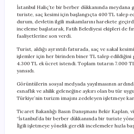
İstanbul Haliç’te bir berber dükkanında meydana ge
turiste, saç kesimi için başlangıçta 400 TL talep e
durum, devletin ilgili makamlarını harekete geçird
inceleme başlatarak, Fatih Belediyesi ekipleri de fı
faaliyetlerine son verdi.
Turist, aldığı ayrıntılı faturada, saç ve sakal kesi
işlemler için her birinden biner TL talep edildiğin
4.300 TL ek ücret istendi. Toplam tutarın 7.000 TL
yansıdı.
Görüntülerin sosyal medyada yayılmasının ardında
esnaflık ve ahilik geleneğine aykırı olan bu tür u
Türkiye’nin turizm imajını zedeleyen işletmeye kar
Ticaret Bakanlığı Basın Danışmanı Bekir Kaplan, v
“İstanbul’da bir berber dükkanında bir turiste yönel
İlgili işletmeye yönelik gerekli incelemeler hızla baş