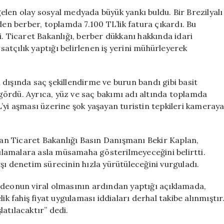
Turisti
len olay sosyal medyada büyük yankı buldu. Bir Brezilyalı
Şok
den berber, toplamda 7.100 TL’lik fatura çıkardı. Bu
Etti,
i. Ticaret Bakanlığı, berber dükkanı hakkında idari
Bakanlık
rsatçılık yaptığı belirlenen iş yerini mühürleyerek
Harekete
Geçti
için
mi dışında saç şekillendirme ve burun bandı gibi basit
i gördü. Ayrıca, yüz ve saç bakımı adı altında toplamda
’yi aşması üzerine şok yaşayan turistin tepkileri kameray
n Ticaret Bakanlığı Basın Danışmanı Bekir Kaplan,
ygulamalara asla müsamaha gösterilmeyeceğini belirtti.
şı denetim sürecinin hızla yürütüleceğini vurguladı.
ideonun viral olmasının ardından yaptığı açıklamada,
ik fahiş fiyat uygulaması iddiaları derhal takibe alınmıştır
latılacaktır” dedi.