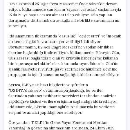
Dava, İstanbul 25. Ağır Ceza Mahkemesi’nde Silivri’de devam
ediyor. İddianamede sanıkların ‘siyasal casusluk’ suçlamasıyla
15 ila 20 yıl hapis cezası alması talep ediliyor. Dün yapılan
duruşmada, dört sanık da avukatları ile birlikte savunmalarını
sunmuştu.
İddianamenin ilk kısmında “casusluk”, “devlet sırrı” ve “mozaik
sır teorisi” gibi kavramlara yer verildiği bildiriliyor.
Soruşturmanın, 112 Acil Çağrı Merkezi’ne yapılan bir ihbar
üzerine başlatıldığı ifade ediliyor. İddianamede, Hüseyin Gün,
uluslararası bağlantıları olan ve kriptolu haberleşme kullanan
bir “operasyonel aktör” olarak tanımlanıyor. İhbarda, Gün’ün
ajanlık faaliyetleri yürüttüğü ve seçimlerde hükümet aleyhine
propaganda için finansman sağladığı iddiaları öne sürülüyor.
Ayrıca, İBB’ye ait bazı bilgilerin ve şifrelerin
“OSINT/darkweb” ortamında paylaşıldığı, bu veriler
üzerinden yabancı istihbarat servisleri tarafından analizler
yapıldığı ve kişisel verilere erişimin sağlandığı iddia ediliyor.
İddianamede, Ekrem İmamoğlu’nun talimatıyla bu verilerin
erişimi ve analizi yapıldığı öne sürülüyor.
Öte yandan, TELE 1’in Genel Yayın Yönetmeni Merdan
Yanardağ’ın gözaltına alınmasının ardından, 24 Ekim 2025