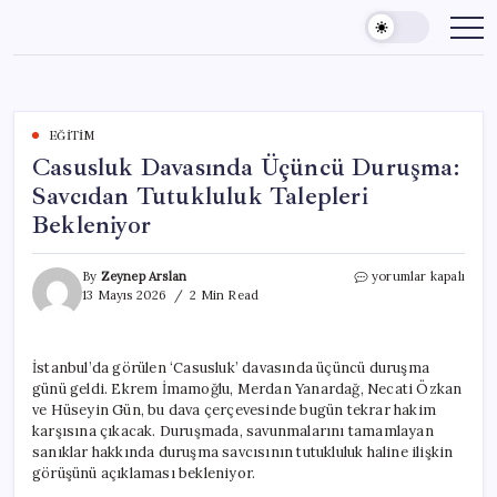
Skip
to
content
EĞITIM
Casusluk Davasında Üçüncü Duruşma:
Savcıdan Tutukluluk Talepleri
Bekleniyor
Casusluk
By
Zeynep Arslan
yorumlar kapalı
Davasında
13 Mayıs 2026
2 Min Read
Üçüncü
Duruşma:
Savcıdan
İstanbul’da görülen ‘Casusluk’ davasında üçüncü duruşma
Tutukluluk
günü geldi. Ekrem İmamoğlu, Merdan Yanardağ, Necati Özkan
Talepleri
Bekleniyor
ve Hüseyin Gün, bu dava çerçevesinde bugün tekrar hakim
için
karşısına çıkacak. Duruşmada, savunmalarını tamamlayan
sanıklar hakkında duruşma savcısının tutukluluk haline ilişkin
görüşünü açıklaması bekleniyor.