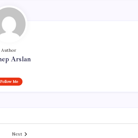
Author
nep Arslan
Follow Me
Next