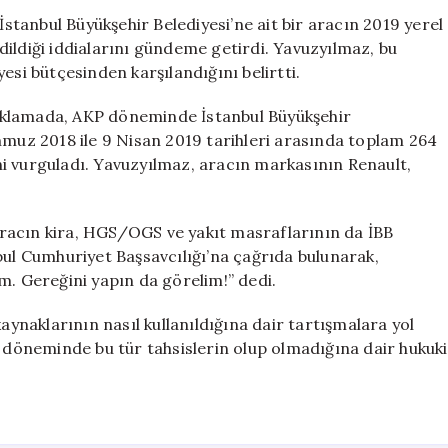
AKP’ye
tanbul Büyükşehir Belediyesi’ne ait bir aracın 2019 yerel
tahsis
ildiği iddialarını gündeme getirdi. Yavuzyılmaz, bu
edildi,
esi bütçesinden karşılandığını belirtti.
Başsavcılığı
göreve
ıklamada, AKP döneminde İstanbul Büyükşehir
çağırıyorum!”
mmuz 2018 ile 9 Nisan 2019 tarihleri arasında toplam 264
için
i vurguladı. Yavuzyılmaz, aracın markasının Renault,
racın kira, HGS/OGS ve yakıt masraflarının da İBB
bul Cumhuriyet Başsavcılığı’na çağrıda bulunarak,
m. Gereğini yapın da görelim!” dedi.
aynaklarının nasıl kullanıldığına dair tartışmalara yol
P döneminde bu tür tahsislerin olup olmadığına dair hukuki