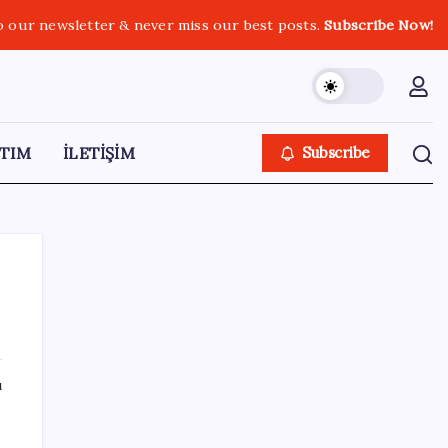
o our newsletter & never miss our best posts.
Subscribe Now!
TIM
İLETİŞİM
Subscribe
SON YAZILAR
ı
ABD, İran-Umman anlaşması sonrası
ablukayı kaldıracak