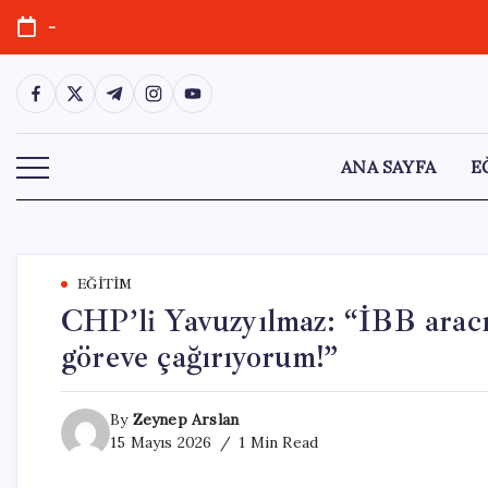
Skip
-
to
content
https://www.facebook.com/
https://twitter.com/
https://t.me/
https://www.instagram.com/
https://youtube.com/
ANA SAYFA
E
EĞITIM
CHP’li Yavuzyılmaz: “İBB aracı 
göreve çağırıyorum!”
By
Zeynep Arslan
15 Mayıs 2026
1 Min Read