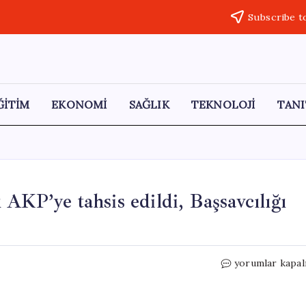
Subscribe t
ĞİTİM
EKONOMİ
SAĞLIK
TEKNOLOJİ
TANI
AKP’ye tahsis edildi, Başsavcılığı
CHP’li
yorumlar kapal
Yavuzyılmaz:
“İBB
aracı