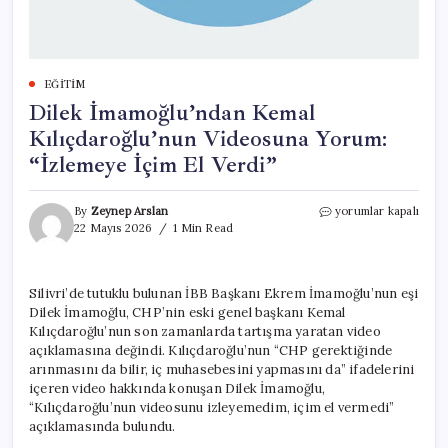
EĞITIM
Dilek İmamoğlu’ndan Kemal
Kılıçdaroğlu’nun Videosuna Yorum:
“İzlemeye İçim El Verdi”
Dilek
By
Zeynep Arslan
yorumlar kapalı
İmamoğlu’ndan
22 Mayıs 2026
1 Min Read
Kemal
Kılıçdaroğlu’nun
Videosuna
Silivri’de tutuklu bulunan İBB Başkanı Ekrem İmamoğlu’nun eşi
Yorum:
Dilek İmamoğlu, CHP’nin eski genel başkanı Kemal
“İzlemeye
İçim
Kılıçdaroğlu’nun son zamanlarda tartışma yaratan video
El
açıklamasına değindi. Kılıçdaroğlu’nun “CHP gerektiğinde
Verdi”
arınmasını da bilir, iç muhasebesini yapmasını da” ifadelerini
için
içeren video hakkında konuşan Dilek İmamoğlu,
“Kılıçdaroğlu’nun videosunu izleyemedim, içim el vermedi”
açıklamasında bulundu.