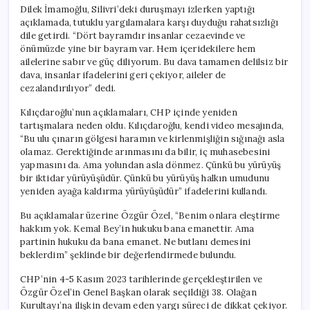
Dilek İmamoğlu, Silivri’deki duruşmayı izlerken yaptığı
açıklamada, tutuklu yargılamalara karşı duyduğu rahatsızlığı
dile getirdi. “Dört bayramdır insanlar cezaevinde ve
önümüzde yine bir bayram var. Hem içeridekilere hem
ailelerine sabır ve güç diliyorum. Bu dava tamamen delilsiz bir
dava, insanlar ifadelerini geri çekiyor, aileler de
cezalandırılıyor” dedi.
Kılıçdaroğlu’nun açıklamaları, CHP içinde yeniden
tartışmalara neden oldu. Kılıçdaroğlu, kendi video mesajında,
“Bu ulu çınarın gölgesi haramın ve kirlenmişliğin sığınağı asla
olamaz. Gerektiğinde arınmasını da bilir, iç muhasebesini
yapmasını da. Ama yolundan asla dönmez. Çünkü bu yürüyüş
bir iktidar yürüyüşüdür. Çünkü bu yürüyüş halkın umudunu
yeniden ayağa kaldırma yürüyüşüdür” ifadelerini kullandı.
Bu açıklamalar üzerine Özgür Özel, “Benim onlara eleştirme
hakkım yok. Kemal Bey’in hukuku bana emanettir. Ama
partinin hukuku da bana emanet. Ne butlanı demesini
beklerdim” şeklinde bir değerlendirmede bulundu.
CHP’nin 4-5 Kasım 2023 tarihlerinde gerçekleştirilen ve
Özgür Özel’in Genel Başkan olarak seçildiği 38. Olağan
Kurultayı’na ilişkin devam eden yargı süreci de dikkat çekiyor.