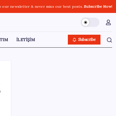
o our newsletter & never miss our best posts.
Subscribe Now!
TIM
İLETİŞİM
Subscribe
ı
SON YAZILAR
Türkiye, Suudi Arabistan ve Pakistan üçlü
savunma anlaşması imzaladı