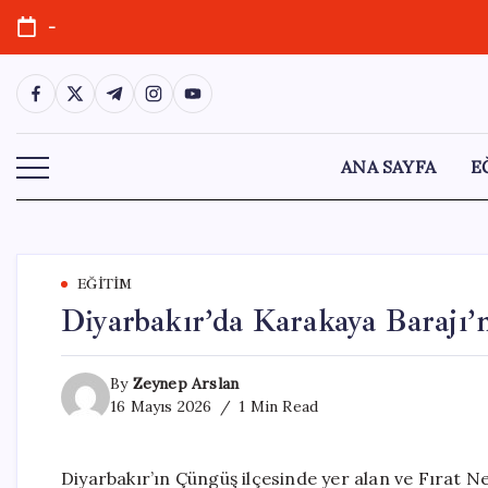
Skip
-
to
content
https://www.facebook.com/
https://twitter.com/
https://t.me/
https://www.instagram.com/
https://youtube.com/
ANA SAYFA
E
EĞITIM
Diyarbakır’da Karakaya Barajı’n
By
Zeynep Arslan
16 Mayıs 2026
1 Min Read
Diyarbakır’ın Çüngüş ilçesinde yer alan ve Fırat N