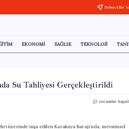
Subscribe t
ĞİTİM
EKONOMİ
SAĞLIK
TEKNOLOJİ
TANI
da Su Tahliyesi Gerçekleştirildi
Diyarbakır’da
yorumlar kapal
Karakaya
Barajı’nda
Su
Tahliyesi
ehri üzerinde inşa edilen Karakaya Barajı’nda, mevsimsel