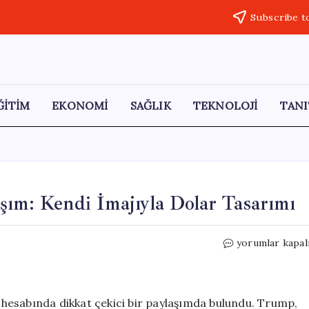
Subscribe t
ĞİTİM
EKONOMİ
SAĞLIK
TEKNOLOJİ
TANI
şım: Kendi İmajıyla Dolar Tasarımı
Donald
yorumlar kapal
Trump’tan
İddialı
Paylaşım:
Kendi
hesabında dikkat çekici bir paylaşımda bulundu. Trump,