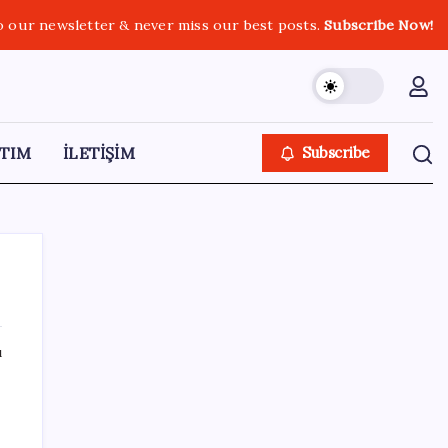
o our newsletter & never miss our best posts.
Subscribe Now!
TIM
İLETİŞİM
Subscribe
ı
SON YAZILAR
ABD, İran-Umman anlaşması sonrası
ablukayı kaldıracak