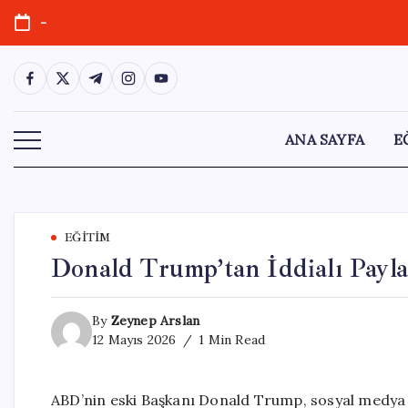
Skip
-
to
content
https://www.facebook.com/
https://twitter.com/
https://t.me/
https://www.instagram.com/
https://youtube.com/
ANA SAYFA
E
EĞITIM
Donald Trump’tan İddialı Payla
By
Zeynep Arslan
12 Mayıs 2026
1 Min Read
ABD’nin eski Başkanı Donald Trump, sosyal medya 