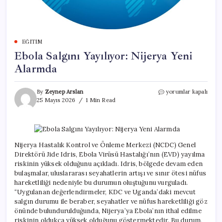
EĞITIM
Ebola Salgını Yayılıyor: Nijerya Yeni
Alarmda
Ebola
By
Zeynep Arslan
yorumlar kapalı
Salgını
25 Mayıs 2026
1 Min Read
Yayılıyor:
Nijerya
Yeni
Alarmda
için
Nijerya Hastalık Kontrol ve Önleme Merkezi (NCDC) Genel
Direktörü Jide Idris, Ebola Virüsü Hastalığı’nın (EVD) yayılma
riskinin yüksek olduğunu açıkladı. Idris, bölgede devam eden
bulaşmalar, uluslararası seyahatlerin artışı ve sınır ötesi nüfus
hareketliliği nedeniyle bu durumun oluştuğunu vurguladı.
“Uygulanan değerlendirmeler, KDC ve Uganda’daki mevcut
salgın durumu ile beraber, seyahatler ve nüfus hareketliliği göz
önünde bulundurulduğunda, Nijerya’ya Ebola’nın ithal edilme
riskinin oldukça yüksek olduğunu göstermektedir. Bu durum,