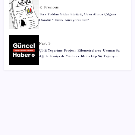
Previous
Ters Yoldan Giden Sürücü, Ceza Alınca Çılgına
Döndü: “Tuzak Kuruyorsunuz!”
Next
Çölü Yeşertme Projesi: Kilometrelerce Uzanan Su
Ağı ile Saniyede Yüzlerce Metreküp Su Taşınıyor
SON YAZILAR