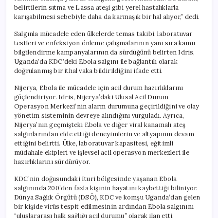
belirtilerin sıtma ve Lassa ateşi gibi yerel hastalıklarla
karışabilmesi sebebiyle daha da karmaşık bir hal alıyor,” dedi.
Salgınla mücadele eden ülkelerde temas takibi, laboratuvar
testleri ve enfeksiyon önleme çalışmalarının yanı sıra kamu
bilgilendirme kampanyalarının da sürdüğünü belirten Idris,
Uganda’da KDC’deki Ebola salgını ile bağlantılı olarak
doğrulanmış bir ithal vaka bildirildiğini ifade etti.
Nijerya, Ebola ile mücadele için acil durum hazırlıklarını
güçlendiriyor. Idris, Nijerya’daki Ulusal Acil Durum
Operasyon Merkezi’nin alarm durumuna geçirildiğini ve olay
yönetim sisteminin devreye alındığını vurguladı. Ayrıca,
Nijerya’nın geçmişteki Ebola ve diğer viral kanamalı ateş
salgınlarından elde ettiği deneyimlerin ve altyapının devam
ettiğini belirtti. Ülke, laboratuvar kapasitesi, eğitimli
müdahale ekipleri ve işlevsel acil operasyon merkezleri ile
hazırlıklarını sürdürüyor.
KDC’nin doğusundaki Ituri bölgesinde yaşanan Ebola
salgınında 200’den fazla kişinin hayatını kaybettiği biliniyor.
Dünya Sağlık Örgütü (DSÖ), KDC ve komşu Uganda’dan gelen
bir kişide virüs tespit edilmesinin ardından Ebola salgınını
“uluslararası halk sağlığı acil durumu” olarak ilan etti.