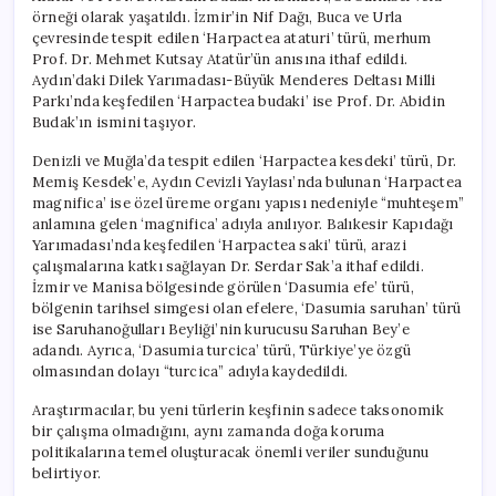
örneği olarak yaşatıldı. İzmir’in Nif Dağı, Buca ve Urla
çevresinde tespit edilen ‘Harpactea ataturi’ türü, merhum
Prof. Dr. Mehmet Kutsay Atatür’ün anısına ithaf edildi.
Aydın’daki Dilek Yarımadası-Büyük Menderes Deltası Milli
Parkı’nda keşfedilen ‘Harpactea budaki’ ise Prof. Dr. Abidin
Budak’ın ismini taşıyor.
Denizli ve Muğla’da tespit edilen ‘Harpactea kesdeki’ türü, Dr.
Memiş Kesdek’e, Aydın Cevizli Yaylası’nda bulunan ‘Harpactea
magnifica’ ise özel üreme organı yapısı nedeniyle “muhteşem”
anlamına gelen ‘magnifica’ adıyla anılıyor. Balıkesir Kapıdağı
Yarımadası’nda keşfedilen ‘Harpactea saki’ türü, arazi
çalışmalarına katkı sağlayan Dr. Serdar Sak’a ithaf edildi.
İzmir ve Manisa bölgesinde görülen ‘Dasumia efe’ türü,
bölgenin tarihsel simgesi olan efelere, ‘Dasumia saruhan’ türü
ise Saruhanoğulları Beyliği’nin kurucusu Saruhan Bey’e
adandı. Ayrıca, ‘Dasumia turcica’ türü, Türkiye’ye özgü
olmasından dolayı “turcica” adıyla kaydedildi.
Araştırmacılar, bu yeni türlerin keşfinin sadece taksonomik
bir çalışma olmadığını, aynı zamanda doğa koruma
politikalarına temel oluşturacak önemli veriler sunduğunu
belirtiyor.