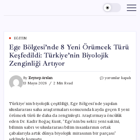
Skip
to
content
EĞITIM
Ege Bölgesi’nde 8 Yeni Örümcek Türü
Keşfedildi: Türkiye’nin Biyolojik
Zenginliği Artıyor
Ege
By
Zeynep Arslan
yorumlar kapalı
Bölgesi’nde
13 Mayıs 2026
2 Min Read
8
Yeni
Örümcek
Türkiye’nin biyolojik çeşitliliği, Ege Bölgesi’nde yapılan
Türü
uluslararası saha araştırmaları sonucunda kayda geçen 8 yeni
Keşfedildi:
Türkiye’nin
örümcek türü ile daha da zenginleşti. Araştırmaya öncülük
Biyolojik
eden Dr. Kadir Boğaç Kunt, “Ege’nin bu sekiz yeni sakini,
Zenginliği
bilimin sabrı ve uluslararası bilim insanlarının ortak
Artıyor
çabalarıyla artık dünya biyolojik mirasının bir parçası”
için
şeklinde konuştu.