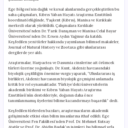
Ege Bölgesi’nin dağlık ve kırsal alanlarında gerçekleştirilen bu
saha çalışmaları, Kıbrıs Yaban Hayatı Araştırma Enstitüsü
koordinatörlüğünde, Taşkent (Kıbrıs), Manisa ve Kırıkkale
merkezli olarak yürütüldü. Çalışmalara Kırıkkale
Üniversitesi’nden Dr. Tarık Danışman ve Manisa Celal Bayar
Üniversitesi’nden Dr. Ersen Aydın Yağmur da katıldı.
Keşfedilen yeni türler hakkında yayımlanan bilimsel makaleler,
Journal of Natural History ve Zootaxa gibi uluslararası
dergilerde yer aldı.
Araştırmalar, Harpactea ve Dasumia cinslerine ait örümcek
türleri üzerine yoğunlaştı. Dr. Kunt, Akdeniz havzasındaki
biyolojik çeşitliliğin önemine vurgu yaparak, “Uluslararası iş
birlikleri, Akdeniz havzasının biyolojik geçmişini anlamada
kritik bir rol oynamaktadır. Türkiye’deki üniversitelerin
akademik birikimi ve Kıbrıs Yaban Hayatı Araştırma
Enstitüsü’nün destekleriyle, doğanın daha önce
tanımlanmamış üyelerini bilime kazandırmayı başardık” dedi.
Keşfedilen türlerden bazıları, araştırmacıların akademik
gelişiminde etkisi olan bilim insanlarına ithaf edildi. Ege
Üniversitesi Fen Fakültesi’nden Prof. Dr. Mehmet Kutsay
Atatür ve Prof. Dr. Abidin Budak’ın isimleri, bu bilimsel vefa