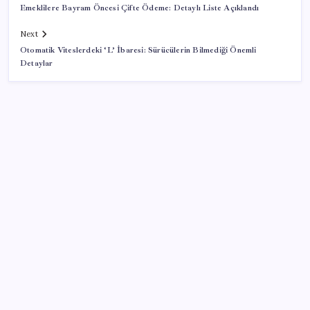
Emeklilere Bayram Öncesi Çifte Ödeme: Detaylı Liste Açıklandı
Next
Otomatik Viteslerdeki ‘L’ İbaresi: Sürücülerin Bilmediği Önemli
Detaylar
SON YAZILAR
Temmuz’da yabancının en çok alım satım yaptığı
hisseler
Borsada 4 büyüklerin yarışı kızıştı: Yatırımcısına
kazandıran tek takım Beşiktaş