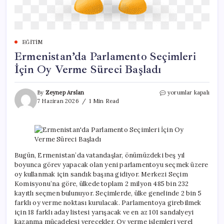
EĞITIM
Ermenistan’da Parlamento Seçimleri
İçin Oy Verme Süreci Başladı
Ermenistan’da
By
Zeynep Arslan
yorumlar kapalı
Parlamento
7 Haziran 2026
1 Min Read
Seçimleri
İçin
Oy
Verme
Süreci
Başladı
Bugün, Ermenistan’da vatandaşlar, önümüzdeki beş yıl
için
boyunca görev yapacak olan yeni parlamentoyu seçmek üzere
oy kullanmak için sandık başına gidiyor. Merkezi Seçim
Komisyonu’na göre, ülkede toplam 2 milyon 485 bin 232
kayıtlı seçmen bulunuyor. Seçimlerde, ülke genelinde 2 bin 5
farklı oy verme noktası kurulacak. Parlamentoya girebilmek
için 18 farklı aday listesi yarışacak ve en az 101 sandalyeyi
kazanma mücadelesi verecekler. Oy verme işlemleri yerel