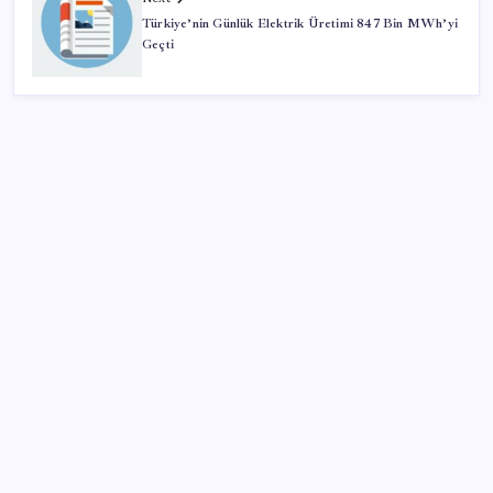
Türkiye’nin Günlük Elektrik Üretimi 847 Bin MWh’yi
Geçti
SON YAZILAR
ABD, İran-Umman anlaşması sonrası ablukayı
kaldıracak
Türkiye, Suudi Arabistan ve Pakistan üçlü savunma
anlaşması imzaladı
2026 YÖKDİL/2 ne zaman, saat kaçta? YÖKDİL/2