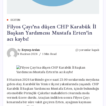
EĞITIM
Filyos Çayı’na düşen CHP Karabük İl
Başkan Yardımcısı Mustafa Erten’in
acı kaybı!
Filyos
By
Zeynep Arslan
yorumlar kapalı
Çayı’na
8 Haziran 2026
1 Min Read
düşen
CHP
Karabük
İl
Başkan
Yardımcısı
8 Haziran 2026 tarihinde gece saat 23.00 sıralarında meydana
Mustafa
gelen olay, Karabük’ün Yenice ilçesi yakınlarında yaşandı. CHP
Erten’in
Karabük İl Başkan Yardımcısı Mustafa Erten, içinde bulunduğu
acı
otomobille Pirinçlik-Çakırlar mahalleleri civarında mola
kaybı!
vermek üzere durdu. Araçtan indikten sonra Filyos Çayı
için
kenarında bir süre vakit geçiren Erten, ayağının kayması