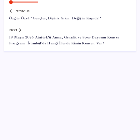
Previous
Özgür Özel: “Gençler, Dişinizi Sıkın, Değişim Kapıda!”
Next
19 Mayıs 2026 Atatürk’ü Anma, Gençlik ve Spor Bayramı Konser
Programı: İstanbul’da Hangi İllerde Kimin Konseri Var?
SON YAZILAR
Türkiye, Suudi Arabistan ve Pakistan üçlü savunma
anlaşması imzaladı