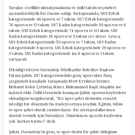
Yarışlar, özellikle ulusal puanlama ve milli takım seçmeleri
açısından büyük bir öneme sahip. Bu kapsamda, U19 Erkek
kategorisinde 48 sporcu ve 7 takım, U17 Erkek kategorisinde
76 sporcu ve 13 takım, U17 Kadın kategorisinde 30 sporcu ve 6
takım, U15 Erkek kategorisinde 74 sporcu ve 11 takım, U15
Kadın kategorisinde 35 sporcu ve 5 takım yer alıyor. Ayrıca,
U13 Erkek kategorisinde 53 sporcu ve 7 takım, U13 Kadın
kategorisinde 8 sporcu, U11 Erkek kategorisinde 29 sporcu ve
3 takım, U11 Kadın kategorisinde ise 8 sporcu ve 1 takım
yarışacak.
Etkinliği izleyen Gaziantep Büyükşehir Belediye Başkanı
Fatma Şahin, U17 kategorisindeki genç sporcuları finiş
çizgisinde karşıladı. Yarışmada Mert Eryılmaz birinci,
Mehmet Bekir Çetintaş ikinci, Muhammed Raşit Alaşahin ise
üçüncü oldu. Ödül töreninde konuşan Şahin, sporun kaybedeni
olmadığını vurgulayarak, “Biz spor şehri demenin cesaret
istediği bir dönemde bu iradeyi ortaya koyduk. Eğitim, bilim
ve spor şehri olarak yanınızdayız. Biz sizin pedallarınıza
destek vermek için buradayız. Unutmayın, sporda kaybeden
yok, herkes birinci” dedi.
Şahin, Gaziantep’in genç ve spor dostu bir şehir olduğunu