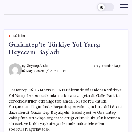
Skip
to
content
EĞITIM
Gaziantep’te Türkiye Yol Yarışı
Heyecanı Başladı
Gaziantep’te
By
Zeynep Arslan
yorumlar kapalı
Türkiye
15 Mayıs 2026
2 Min Read
Yol
Yarışı
Heyecanı
Gaziantep, 15-16 Mayıs 2026 tarihlerinde düzenlenen Türkiye
Başladı
Yol Yarışı ile spor tutkunlarını bir araya getirdi. Galle Park’ta
için
gerçekleştirilen etkinliğe toplamda 361 sporcu katıldı.
Yarışmanın ilk gününde, başarılı sporcular için bir ödül töreni
düzenlendi. Gaziantep Büyükşehir Belediyesi ve Gaziantep
Valiliği’nin ortaklaşa organize ettiği etkinlik, iki gün boyunca
sürecek ve farklı yaş kategorilerinde mücadele eden
sporcuları ağırlayacak.