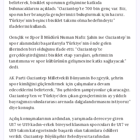
belirterek, bisiklet sporunun gelişimine katkıda
bulunacaklarını açıkladı. “Gaziantep’te 700 bin genç var. Biz,
sporun her branşıyla gençlerimizi buluşturmak için hazırız.
Türkiye’nin beşinci bisiklet takımı olma hedefindeyiz”
ifadelerini kullandı.
Gençlik ve Spor İl Müdürü Numan Nafiz Şahin ise Gaziantep’in
spor alanındaki başarılarıyla Türkiye’nin önde gelen
illerinden biri olduğunu ifade etti. “Gaziantep’te
gerçekleştirdiğimiz bisiklet etap yarışları, şehrimizin
tanıtımına ve spor kültürünün gelişmesine katkı sağlayacak”
dedi.
AK Parti Gaziantep Milletvekili Bünyamin Bozgeyik, şehrin
spor kimliğini güçlendirmek için çalışmalara devam
edeceklerini belirterek, “Bu şehirden şampiyonlar çıkaracağız.
Gaziantep’ten ve Türkiye’den çıkan gençlerimizin ay yıldızlı
bayrağımızı uluslararası arenada dalgalandırmasını istiyoruz”
diye konuştu.
Açılış konuşmalarının ardından, yarışmada dereceye giren
U17 ve U19 kadın-erkek bireysel klasman sporcuları ile U17 ve
U19 takım kategorisinde başarılı olan takımlara ödülleri
verildi. Gaziantep Büyükşehir Belediyesi tarafından