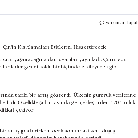
Goldman
yorumlar kapal
Sachs’tan
Gümüş
Piyasası
Uyarısı:
Çin’in
rin yaşanacağına dair uyarılar yayınladı. Çin’in son
Kısıtlamaları
arik dengesini köklü bir biçimde etkileyecek gibi
Etkilerini
Hissettirecek
için
rında tarihi bir artış gösterdi. Ülkenin gümrük verilerine
l edildi. Özellikle şubat ayında gerçekleştirilen 470 tonluk
dikkat çekiyor.
bir artış gösterirken, ocak sonundaki sert düşüş,
arın en volatil dönemini beraberinde getirdi.