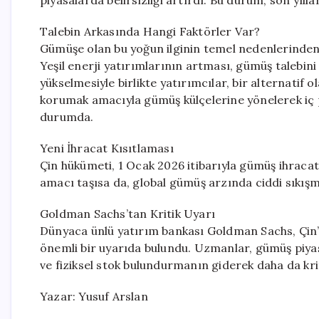
Talebin Arkasında Hangi Faktörler Var?
Gümüşe olan bu yoğun ilginin temel nedenlerinden bi
Yeşil enerji yatırımlarının artması, gümüş talebini c
yükselmesiyle birlikte yatırımcılar, bir alternatif o
korumak amacıyla gümüş külçelerine yönelerek iç p
durumda.
Yeni İhracat Kısıtlaması
Çin hükümeti, 1 Ocak 2026 itibarıyla gümüş ihracatı
amacı taşısa da, global gümüş arzında ciddi sıkışm
Goldman Sachs’tan Kritik Uyarı
Dünyaca ünlü yatırım bankası Goldman Sachs, Çin’in
önemli bir uyarıda bulundu. Uzmanlar, gümüş piyas
ve fiziksel stok bulundurmanın giderek daha da kriti
Yazar: Yusuf Arslan