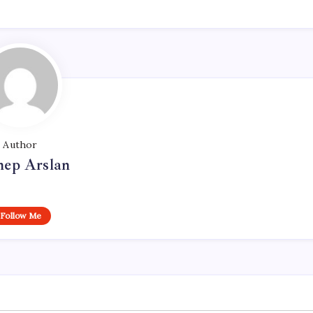
Author
nep Arslan
Follow Me