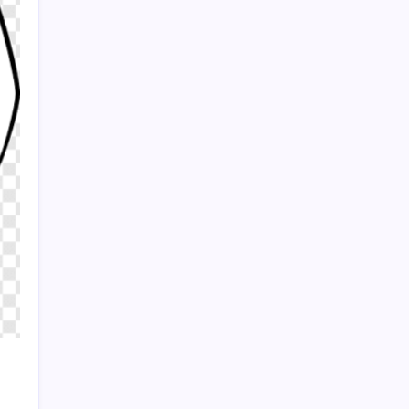
birlikte nikah şahitliği yaptı
Son Dakika… Üsküdar’da Belediye
Başkanvekili seçimi için tarih belli oldu
Sayaç
Kategoriler
Eğitim
Ekonomi
Haber
Sağlık