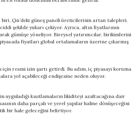
ri, Çin’deki güneş paneli üreticilerinin artan talepleri.
iddi şekilde yukarı çekiyor. Ayrıca, altın fiyatlarının
larak gümüşe yöneliyor. Bireysel yatırımcılar, birikimlerini
iyasada fiyatları global ortalamaların üzerine çıkarmış
 için resmi izin şartı getirdi. Bu adım, iç piyasayı koruma
alara yol açabileceği endişesine neden oluyor.
 uyguladığı kısıtlamaların likiditeyi azaltacağına dair
asının daha parçalı ve yerel yapılar haline dönüşeceğini
k bir hale geleceğini belirtiyor.