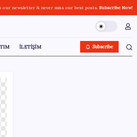
o our newsletter & never miss our best posts.
Subscribe Now!
TIM
İLETİŞİM
Subscribe
SON YAZILAR
Son Dakika… Ayrıntılar ortaya çıktı: İşte
‘çerçeve yasa’ kanun teklifi