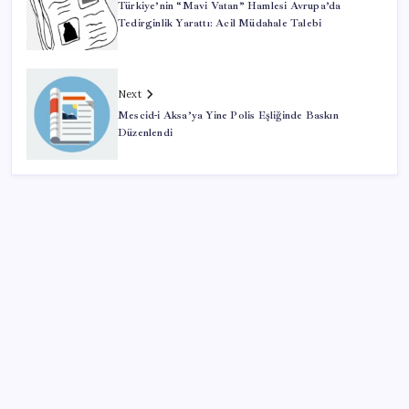
Türkiye’nin “Mavi Vatan” Hamlesi Avrupa’da
Tedirginlik Yarattı: Acil Müdahale Talebi
Next
Mescid-i Aksa’ya Yine Polis Eşliğinde Baskın
Düzenlendi
SON YAZILAR
Son Dakika… Ayrıntılar ortaya çıktı: İşte ‘çerçeve