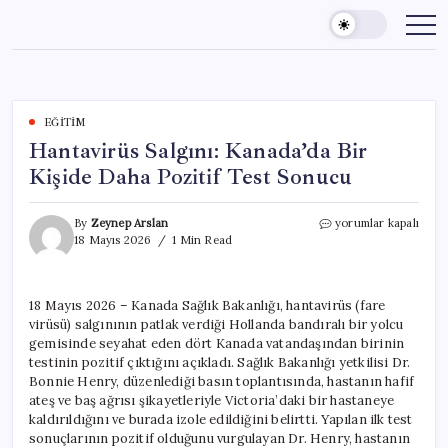
Skip
to
content
EĞITIM
Hantavirüs Salgını: Kanada’da Bir
Kişide Daha Pozitif Test Sonucu
Hantavirüs
By
Zeynep Arslan
yorumlar kapalı
Salgını:
18 Mayıs 2026
1 Min Read
Kanada’da
Bir
Kişide
18 Mayıs 2026 – Kanada Sağlık Bakanlığı, hantavirüs (fare
Daha
virüsü) salgınının patlak verdiği Hollanda bandıralı bir yolcu
Pozitif
Test
gemisinde seyahat eden dört Kanada vatandaşından birinin
Sonucu
testinin pozitif çıktığını açıkladı. Sağlık Bakanlığı yetkilisi Dr.
için
Bonnie Henry, düzenlediği basın toplantısında, hastanın hafif
ateş ve baş ağrısı şikayetleriyle Victoria’daki bir hastaneye
kaldırıldığını ve burada izole edildiğini belirtti. Yapılan ilk test
sonuçlarının pozitif olduğunu vurgulayan Dr. Henry, hastanın