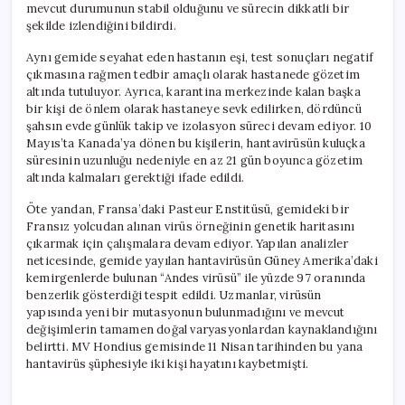
mevcut durumunun stabil olduğunu ve sürecin dikkatli bir
şekilde izlendiğini bildirdi.
Aynı gemide seyahat eden hastanın eşi, test sonuçları negatif
çıkmasına rağmen tedbir amaçlı olarak hastanede gözetim
altında tutuluyor. Ayrıca, karantina merkezinde kalan başka
bir kişi de önlem olarak hastaneye sevk edilirken, dördüncü
şahsın evde günlük takip ve izolasyon süreci devam ediyor. 10
Mayıs’ta Kanada’ya dönen bu kişilerin, hantavirüsün kuluçka
süresinin uzunluğu nedeniyle en az 21 gün boyunca gözetim
altında kalmaları gerektiği ifade edildi.
Öte yandan, Fransa’daki Pasteur Enstitüsü, gemideki bir
Fransız yolcudan alınan virüs örneğinin genetik haritasını
çıkarmak için çalışmalara devam ediyor. Yapılan analizler
neticesinde, gemide yayılan hantavirüsün Güney Amerika’daki
kemirgenlerde bulunan “Andes virüsü” ile yüzde 97 oranında
benzerlik gösterdiği tespit edildi. Uzmanlar, virüsün
yapısında yeni bir mutasyonun bulunmadığını ve mevcut
değişimlerin tamamen doğal varyasyonlardan kaynaklandığını
belirtti. MV Hondius gemisinde 11 Nisan tarihinden bu yana
hantavirüs şüphesiyle iki kişi hayatını kaybetmişti.