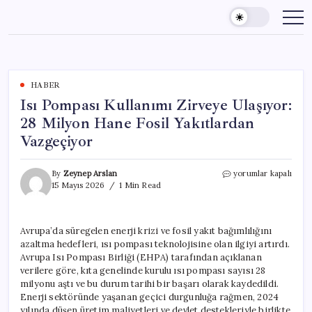
Skip
to
content
HABER
Isı Pompası Kullanımı Zirveye Ulaşıyor:
28 Milyon Hane Fosil Yakıtlardan
Vazgeçiyor
Isı
By
Zeynep Arslan
yorumlar kapalı
Pompası
15 Mayıs 2026
1 Min Read
Kullanımı
Zirveye
Ulaşıyor:
Avrupa’da süregelen enerji krizi ve fosil yakıt bağımlılığını
28
azaltma hedefleri, ısı pompası teknolojisine olan ilgiyi artırdı.
Milyon
Hane
Avrupa Isı Pompası Birliği (EHPA) tarafından açıklanan
Fosil
verilere göre, kıta genelinde kurulu ısı pompası sayısı 28
Yakıtlardan
milyonu aştı ve bu durum tarihi bir başarı olarak kaydedildi.
Vazgeçiyor
Enerji sektöründe yaşanan geçici durgunluğa rağmen, 2024
için
yılında düşen üretim maliyetleri ve devlet destekleriyle birlikte