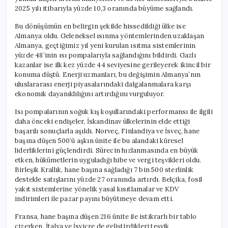
2025 yılı itibarıyla yüzde 10,3 oranında büyüme sağlandı.
Bu dönüşümün en belirgin şekilde hissedildiği ülke ise
Almanya oldu. Geleneksel ısınma yöntemlerinden uzaklaşan
Almanya, geçtiğimiz yıl yeni kurulan ısıtma sistemlerinin
yüzde 48’inin ısı pompalarıyla sağlandığını bildirdi. Gazlı
kazanlar ise ilk kez yüzde 44 seviyesine gerileyerek ikincil bir
konuma düştü. Enerji uzmanları, bu değişimin Almanya’nın
uluslararası enerji piyasalarındaki dalgalanmalara karşı
ekonomik dayanıklılığını artırdığını vurguluyor.
Isı pompalarının soğuk kış koşullarındaki performansı ile ilgili
daha önceki endişeler, İskandinav ülkelerinin elde ettiği
başarılı sonuçlarla aşıldı. Norveç, Finlandiya ve İsveç, hane
başına düşen 500’ü aşkın ünite ile bu alandaki küresel
liderliklerini güçlendirdi. Sürecin hızlanmasında en büyük
etken, hükümetlerin uyguladığı hibe ve vergi teşvikleri oldu.
Birleşik Krallık, hane başına sağladığı 7 bin 500 sterlinlik
destekle satışlarını yüzde 27 oranında artırdı. Belçika, fosil
yakıt sistemlerine yönelik yasal kısıtlamalar ve KDV
indirimleri ile pazar payını büyütmeye devam etti.
Fransa, hane başına düşen 216 ünite ile istikrarlı bir tablo
çizerken, İtalya ve İsviçre de geliştirdikleri teşvik