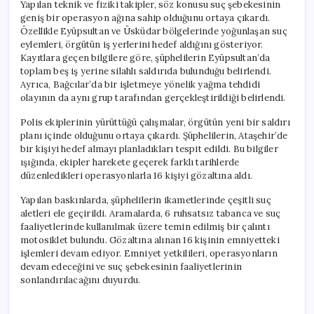
Yapılan teknik ve fiziki takipler, söz konusu suç şebekesinin
geniş bir operasyon ağına sahip olduğunu ortaya çıkardı.
Özellikle Eyüpsultan ve Üsküdar bölgelerinde yoğunlaşan suç
eylemleri, örgütün iş yerlerini hedef aldığını gösteriyor.
Kayıtlara geçen bilgilere göre, şüphelilerin Eyüpsultan’da
toplam beş iş yerine silahlı saldırıda bulunduğu belirlendi.
Ayrıca, Bağcılar’da bir işletmeye yönelik yağma tehdidi
olayının da aynı grup tarafından gerçekleştirildiği belirlendi.
Polis ekiplerinin yürüttüğü çalışmalar, örgütün yeni bir saldırı
planı içinde olduğunu ortaya çıkardı. Şüphelilerin, Ataşehir’de
bir kişiyi hedef almayı planladıkları tespit edildi. Bu bilgiler
ışığında, ekipler harekete geçerek farklı tarihlerde
düzenledikleri operasyonlarla 16 kişiyi gözaltına aldı.
Yapılan baskınlarda, şüphelilerin ikametlerinde çeşitli suç
aletleri ele geçirildi. Aramalarda, 6 ruhsatsız tabanca ve suç
faaliyetlerinde kullanılmak üzere temin edilmiş bir çalıntı
motosiklet bulundu. Gözaltına alınan 16 kişinin emniyetteki
işlemleri devam ediyor. Emniyet yetkilileri, operasyonların
devam edeceğini ve suç şebekesinin faaliyetlerinin
sonlandırılacağını duyurdu.