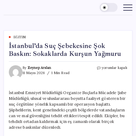
Skip
to
content
EĞITIM
İstanbul’da Suç Şebekesine Şok
Baskın: Sokaklarda Kurşun Yağmuru
İstanbul’da
By
Zeynep Arslan
yorumlar kapalı
Suç
11 Mayıs 2026
1 Min Read
Şebekesine
Şok
Baskın:
İstanbul Emniyet Müdürlüğü Organize Suçlarla Mücadele Şube
Sokaklarda
Müdürlüğü, ulusal ve uluslararası boyutta faaliyet gösteren bir
Kurşun
Yağmuru
suç örgütüne yönelik kapsamlı bir operasyon başlattı.
için
Şüphelilerin, kent genelindeki çeşitli bölgelerde vatandaşların
can ve mal güvenliğini tehdit ettikleri tespit edildi. Ekipler, bu
tehdidi ortadan kaldırmak için eş zamanlı olarak birçok
adrese baskınlar düzenledi.