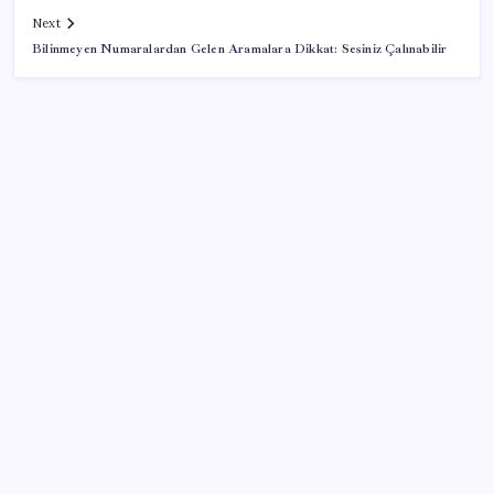
Next
Bilinmeyen Numaralardan Gelen Aramalara Dikkat: Sesiniz Çalınabilir
SON YAZILAR
ABD, İran-Umman anlaşması sonrası ablukayı
kaldıracak
Türkiye, Suudi Arabistan ve Pakistan üçlü savunma
anlaşması imzaladı
2026 YÖKDİL/2 ne zaman, saat kaçta? YÖKDİL/2
sınavı kaç dakika, kaç soru?