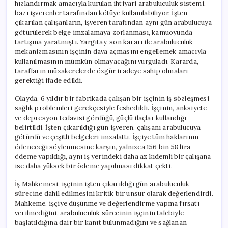
hızlandırmak amacıyla kurulan ihtiyari arabuluculuk sistemi,
bazı işverenler tarafından kötüye kullanılabiliyor. İşten
çıkarılan çalışanların, işveren tarafından aynı gün arabulucuya
götürülerek belge imzalamaya zorlanması, kamuoyunda
tartışma yaratmıştı. Yargıtay, son kararı ile arabuluculuk
mekanizmasının işçinin dava açmasını engellemek amacıyla
kullanılmasının mümkün olmayacağını vurguladı. Kararda,
tarafların müzakerelerde özgür iradeye sahip olmaları
gerektiği ifade edildi.
Olayda, 6 yıldır bir fabrikada çalışan bir işçinin iş sözleşmesi
sağlık problemleri gerekçesiyle feshedildi. İşçinin, anksiyete
ve depresyon tedavisi gördüğü, güçlü ilaçlar kullandığı
belirtildi. İşten çıkarıldığı gün işveren, çalışanı arabulucuya
götürdü ve çeşitli belgeleri imzalattı. İşçiye tüm haklarının
ödeneceği söylenmesine karşın, yalnızca 156 bin 58 lira
ödeme yapıldığı, aynı iş yerindeki daha az kıdemli bir çalışana
ise daha yüksek bir ödeme yapılması dikkat çekti.
İş Mahkemesi, işçinin işten çıkarıldığı gün arabuluculuk
sürecine dahil edilmesini kritik bir unsur olarak değerlendirdi.
Mahkeme, işçiye düşünme ve değerlendirme yapma fırsatı
verilmediğini, arabuluculuk sürecinin işçinin talebiyle
başlatıldığına dair bir kanıt bulunmadığını ve sağlanan