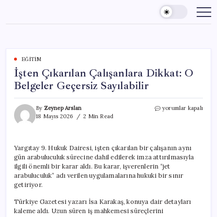
Skip
to
content
EĞITIM
İşten Çıkarılan Çalışanlara Dikkat: O
Belgeler Geçersiz Sayılabilir
İşten
By
Zeynep Arslan
yorumlar kapalı
Çıkarılan
18 Mayıs 2026
2 Min Read
Çalışanlara
Dikkat:
O
Yargıtay 9. Hukuk Dairesi, işten çıkarılan bir çalışanın aynı
Belgeler
gün arabuluculuk sürecine dahil edilerek imza attırılmasıyla
Geçersiz
Sayılabilir
ilgili önemli bir karar aldı. Bu karar, işverenlerin “jet
için
arabuluculuk” adı verilen uygulamalarına hukuki bir sınır
getiriyor.
Türkiye Gazetesi yazarı İsa Karakaş, konuya dair detayları
kaleme aldı. Uzun süren iş mahkemesi süreçlerini