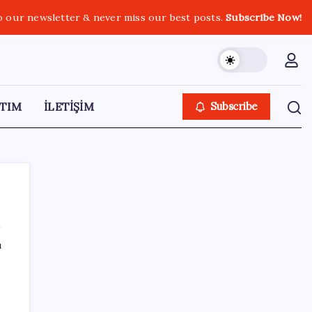
o our newsletter & never miss our best posts.
Subscribe Now!
TIM
İLETİŞİM
Subscribe
ı
SON YAZILAR
Son Dakika… Ayrıntılar ortaya çıktı: İşte
‘çerçeve yasa’ kanun teklifi