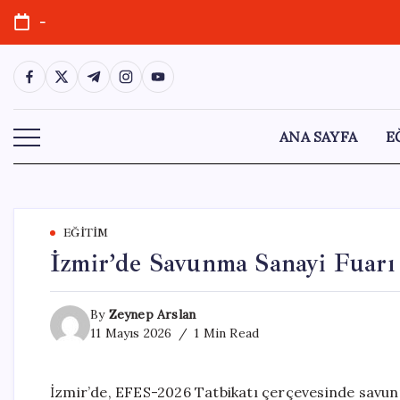
Skip
-
to
content
https://www.facebook.com/
https://twitter.com/
https://t.me/
https://www.instagram.com/
https://youtube.com/
ANA SAYFA
E
EĞITIM
İzmir’de Savunma Sanayi Fuarı
By
Zeynep Arslan
11 Mayıs 2026
1 Min Read
İzmir’de, EFES-2026 Tatbikatı çerçevesinde savunm