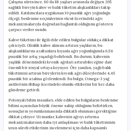
Çalışma süresince, 60 ila 88 yaşları arasında değişen 205
sağlıklı bireyin kahve ve balık tüketim alışkanlıkları takip
edildi. Katılımcılara uygulanan 10 puanlık ağrı yoğunluğu
ölçeği, beslenme seçimlerinin vücut üzerindeki ağrı
mekanizmalarıyla doğrudan bağlantılı olduğunu gösteren
çarpıcı veriler sundu.
Kahve tüketimi ile ilgili elde edilen bulgular oldukça dikkat
çekiciydi. Günlük kahve alımını artıran yaşlıların, bu
alışkanlıklarını azaltanlara kıyasla ağrı yoğunluğunda 6,56
puanlık bir artış yaşadığı belirlendi. Bu durum, kahvenin
yaşlılık dönemindeki kronik ağrıları artırabileceğine dair
önemli bir sinyal ortaya koyuyor. Öte yandan, yağlı balık
tüketimini artıran bireylerin kronik ağrı düzeylerinde 4,45
puanlık bir azalma gözlemlendi. Bu bulgu, Omega-3 yağ
asitlerinin iltihap üzerindeki olumlu etkilerini bir kez daha
gündeme getirdi.
Polonyalı bilim insanları, elde edilen bu bulguların beslenme
bilimi açısından büyük öneme sahip olduğunu belirtirken,
sonuçların yorumlanmasında dikkatli olunması gerektiğine
dikkat çekiyor. Uzmanlar, kahvenin ağrıyı artırma
mekanizmalarının daha iyi anlaşılması ve balık tüketiminin
uzun süreli etkilerinin incelenmesi için daha kapsamlı