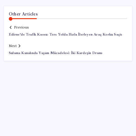
Other Articles
Previous
Edirne’de Trafik Kaosu: Ters Yolda Hızla İlerleyen Araç Korku Saçtı
Next
Sulama Kanalında Yaşam Mücadelesi: İki Kardeşin Dramı
SON YAZILAR
Son Dakika… Ayrıntılar ortaya çıktı: İşte ‘çerçeve