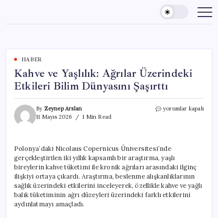
Skip
to
content
HABER
Kahve ve Yaşlılık: Ağrılar Üzerindeki
Etkileri Bilim Dünyasını Şaşırttı
Kahve
By
Zeynep Arslan
yorumlar kapalı
ve
11 Mayıs 2026
1 Min Read
Yaşlılık:
Ağrılar
Üzerindeki
Polonya’daki Nicolaus Copernicus Üniversitesi’nde
Etkileri
gerçekleştirilen iki yıllık kapsamlı bir araştırma, yaşlı
Bilim
Dünyasını
bireylerin kahve tüketimi ile kronik ağrıları arasındaki ilginç
Şaşırttı
ilişkiyi ortaya çıkardı. Araştırma, beslenme alışkanlıklarının
için
sağlık üzerindeki etkilerini inceleyerek, özellikle kahve ve yağlı
balık tüketiminin ağrı düzeyleri üzerindeki farklı etkilerini
aydınlatmayı amaçladı.