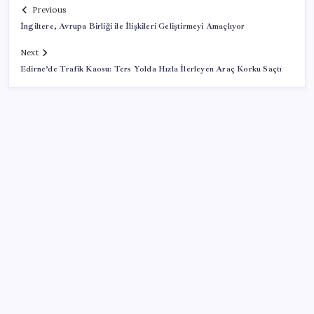
Previous
İngiltere, Avrupa Birliği ile İlişkileri Geliştirmeyi Amaçlıyor
Next
Edirne’de Trafik Kaosu: Ters Yolda Hızla İlerleyen Araç Korku Saçtı
SON YAZILAR
ABD, İran-Umman anlaşması sonrası ablukayı
kaldıracak
Türkiye, Suudi Arabistan ve Pakistan üçlü savunma
anlaşması imzaladı