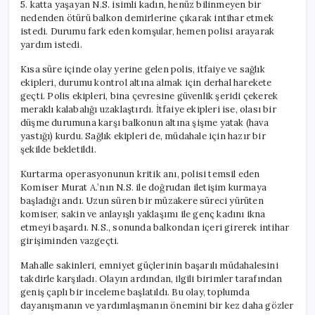
5. katta yaşayan N.S. isimli kadın, henüz bilinmeyen bir
nedenden ötürü balkon demirlerine çıkarak intihar etmek
istedi. Durumu fark eden komşular, hemen polisi arayarak
yardım istedi.
Kısa süre içinde olay yerine gelen polis, itfaiye ve sağlık
ekipleri, durumu kontrol altına almak için derhal harekete
geçti. Polis ekipleri, bina çevresine güvenlik şeridi çekerek
meraklı kalabalığı uzaklaştırdı. İtfaiye ekipleri ise, olası bir
düşme durumuna karşı balkonun altına şişme yatak (hava
yastığı) kurdu. Sağlık ekipleri de, müdahale için hazır bir
şekilde bekletildi.
Kurtarma operasyonunun kritik anı, polisi temsil eden
Komiser Murat A.’nın N.S. ile doğrudan iletişim kurmaya
başladığı andı. Uzun süren bir müzakere süreci yürüten
komiser, sakin ve anlayışlı yaklaşımı ile genç kadını ikna
etmeyi başardı. N.S., sonunda balkondan içeri girerek intihar
girişiminden vazgeçti.
Mahalle sakinleri, emniyet güçlerinin başarılı müdahalesini
takdirle karşıladı. Olayın ardından, ilgili birimler tarafından
geniş çaplı bir inceleme başlatıldı. Bu olay, toplumda
dayanışmanın ve yardımlaşmanın önemini bir kez daha gözler