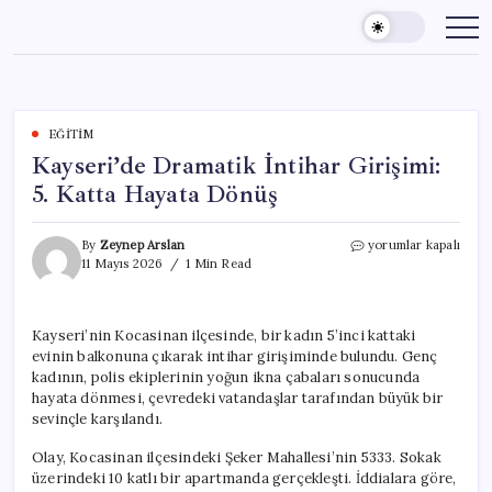
Skip
to
content
EĞITIM
Kayseri’de Dramatik İntihar Girişimi:
5. Katta Hayata Dönüş
Kayseri’de
By
Zeynep Arslan
yorumlar kapalı
Dramatik
11 Mayıs 2026
1 Min Read
İntihar
Girişimi:
5.
Kayseri’nin Kocasinan ilçesinde, bir kadın 5’inci kattaki
Katta
evinin balkonuna çıkarak intihar girişiminde bulundu. Genç
Hayata
Dönüş
kadının, polis ekiplerinin yoğun ikna çabaları sonucunda
için
hayata dönmesi, çevredeki vatandaşlar tarafından büyük bir
sevinçle karşılandı.
Olay, Kocasinan ilçesindeki Şeker Mahallesi’nin 5333. Sokak
üzerindeki 10 katlı bir apartmanda gerçekleşti. İddialara göre,