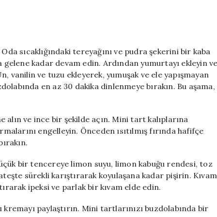
 Oda sıcaklığındaki tereyağını ve pudra şekerini bir kaba
ama gelene kadar devam edin. Ardından yumurtayı ekleyin v
n, vanilin ve tuzu ekleyerek, yumuşak ve ele yapışmayan
zdolabında en az 30 dakika dinlenmeye bırakın. Bu aşama,
alın ve ince bir şekilde açın. Mini tart kalıplarına
armalarını engelleyin. Önceden ısıtılmış fırında hafifçe
ırakın.
çük bir tencereye limon suyu, limon kabuğu rendesi, toz
ateşte sürekli karıştırarak koyulaşana kadar pişirin. Kıva
tırarak ipeksi ve parlak bir kıvam elde edin.
 kremayı paylaştırın. Mini tartlarınızı buzdolabında bir