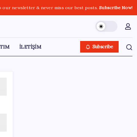
o our newsletter & never miss our best posts.
Subscribe Now!
TIM
İLETİŞİM
Subscribe
SON YAZILAR
Son Dakika… Ayrıntılar ortaya çıktı: İşte
‘çerçeve yasa’ kanun teklifi