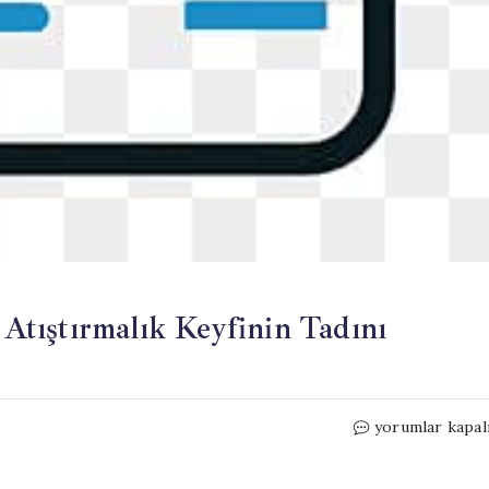
 Atıştırmalık Keyfinin Tadını
Kıtır
yorumlar kapal
Kıtır
Limonlu