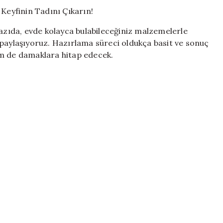
Tart
Tarifi:
Atıştırmalık
yazıda, evde kolayca bulabileceğiniz malzemelerle
Keyfinin
ni paylaşıyoruz. Hazırlama süreci oldukça basit ve sonuç
Tadını
em de damaklara hitap edecek.
Çıkarın!
için