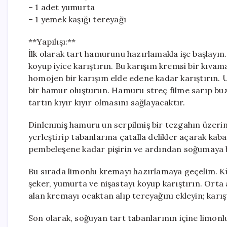
– 1 adet yumurta
– 1 yemek kaşığı tereyağı
**Yapılışı:**
İlk olarak tart hamurunu hazırlamakla işe başlayın.
koyup iyice karıştırın. Bu karışım kremsi bir kıv
homojen bir karışım elde edene kadar karıştırın. U
bir hamur oluşturun. Hamuru streç filme sarıp bu
tartın kıyır kıyır olmasını sağlayacaktır.
Dinlenmiş hamuru un serpilmiş bir tezgahın üzerine 
yerleştirip tabanlarına çatalla delikler açarak kab
pembeleşene kadar pişirin ve ardından soğumaya b
Bu sırada limonlu kremayı hazırlamaya geçelim. Kü
şeker, yumurta ve nişastayı koyup karıştırın. Orta 
alan kremayı ocaktan alıp tereyağını ekleyin; karış
Son olarak, soğuyan tart tabanlarının içine limonlu