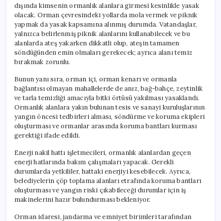
dışında kimsenin ormanlık alanlara girmesi kesinlikle yasak
olacak. Orman çevresindeki yollarda mola vermek ve piknik
yapmak da yasak kapsamına alınmış durumda. Vatandaşlar,
yalnızca belirlenmiş piknik alanlarını kullanabilecek ve bu
alanlarda ateş yakarken dikkatli olup, ateşin tamamen
söndüğünden emin olmaları gerekecek; ayrıca alanı temiz
bırakmak zorunlu.
Bunun yanı sıra, orman içi, orman kenarı ve ormanla
bağlantısı olmayan mahallelerde de anız, bağ-bahçe, zeytinlik
ve tarla temizliği amacıyla bitki örtüsü yakılması yasaklandı.
Ormanlık alanlara yakın bulunan tesis ve sanayi kuruluşlarının
yangın öncesi tedbirleri alması, söndürme ve koruma ekipleri
oluşturması ve ormanlar arasında koruma bantları kurması
gerektiği ifade edildi.
Enerji nakil hattı işletmecileri, ormanlık alanlardan geçen
enerji hatlarında bakım çalışmaları yapacak. Gerekli
durumlarda yetkililer, hattaki enerjiyi kesebilecek. Ayrıca,
belediyelerin çöp toplama alanları etrafında koruma bantları
oluşturması ve yangın riski çıkabileceği durumlar için iş
makinelerini hazır bulundurması bekleniyor.
Orman idaresi, jandarma ve emniyet birimleri tarafından