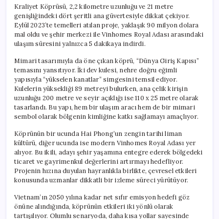
Kraliyet Köprüsü, 2,2 kilometre uzunluğu ve 21 metre
genişliğindeki dört şeritli ana güvertesiyle dikkat çekiyor.
Eylül 2023’te temelleri atılan proje, yaklaşık 90 milyon dolara
mal oldu ve şehir merkezi ile Vinhomes Royal Adası arasındaki
ulaşım süresini yalnızca 5 dakikaya indirdi.
Mimari tasarımıyla da öne çıkan köprü, “Dünya Giriş Kapısı”
temasını yansıtıyor. İki dev kulesi, nehre doğru eğimli
yapısıyla “yükselen kanatlar” simgesini temsil ediyor.
Kulelerin yüksekliği 89 metreyi bulurken, ana çelik kirişin
uzunluğu 200 metre ve seyir açıklığı ise 110 x 25 metre olarak
tasarlandı. Bu yapı, hem bir ulaşım aracı hem de bir mimari
sembol olarak bölgenin kimliğine katkı sağlamayı amaçlıyor.
Köprünün bir ucunda Hai Phong’un zengin tarihi liman
kültürü, diğer ucunda ise modern Vinhomes Royal Adası yer
alıyor. Bu ikili, adayı şehir yaşamına entegre ederek bölgedeki
ticaret ve gayrimenkul değerlerini artırmayı hedefliyor.
Projenin hızına duyulan hayranlıkla birlikte, çevresel etkileri
konusunda uzmanlar dikkatli bir izleme süreci yürütüyor.
Vietnam’ın 2050 yılına kadar net sıfır emisyon hedefi göz
önüne alındığında, köprünün etkileri iki yönlü olarak
tartışılıyor. Olumlu senaryoda, daha kısa yollar sayesinde