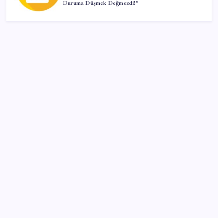
Duruma Düşmek Değmezdi!”
SON YAZILAR
YKS Sonuçları ve Tercih Tarihleri 2026: ÖSYM
Üniversite tercihleri bitti mi, son gün ne zaman?
YKS sonuçları 2026 ne zaman açıklanacak?
Tunç Soyer’in eşi Neptün Soyer: Kuyuda vicdan
arıyoruz
Meteoroloji il il uyardı: 30 ilde gök gürültülü sağanak
yağış