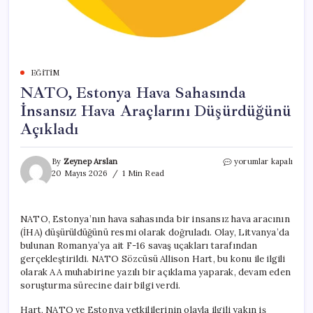
EĞITIM
NATO, Estonya Hava Sahasında
İnsansız Hava Araçlarını Düşürdüğünü
Açıkladı
NATO,
By
Zeynep Arslan
yorumlar kapalı
Estonya
20 Mayıs 2026
1 Min Read
Hava
Sahasında
İnsansız
NATO, Estonya’nın hava sahasında bir insansız hava aracının
Hava
(İHA) düşürüldüğünü resmi olarak doğruladı. Olay, Litvanya’da
Araçlarını
Düşürdüğünü
bulunan Romanya’ya ait F-16 savaş uçakları tarafından
Açıkladı
gerçekleştirildi. NATO Sözcüsü Allison Hart, bu konu ile ilgili
için
olarak AA muhabirine yazılı bir açıklama yaparak, devam eden
soruşturma sürecine dair bilgi verdi.
Hart, NATO ve Estonya yetkililerinin olayla ilgili yakın iş