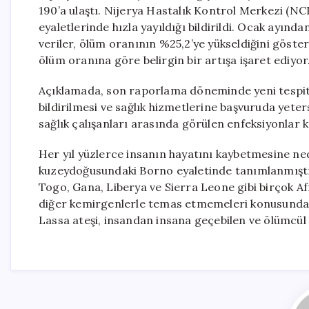
190’a ulaştı. Nijerya Hastalık Kontrol Merkezi (NC
eyaletlerinde hızla yayıldığı bildirildi. Ocak ayında
veriler, ölüm oranının %25,2’ye yükseldiğini göste
ölüm oranına göre belirgin bir artışa işaret ediyor
Açıklamada, son raporlama döneminde yeni tespit e
bildirilmesi ve sağlık hizmetlerine başvuruda yeter
sağlık çalışanları arasında görülen enfeksiyonlar 
Her yıl yüzlerce insanın hayatını kaybetmesine nede
kuzeydoğusundaki Borno eyaletinde tanımlanmıştı. B
Togo, Gana, Liberya ve Sierra Leone gibi birçok Afr
diğer kemirgenlerle temas etmemeleri konusunda uy
Lassa ateşi, insandan insana geçebilen ve ölümcül 