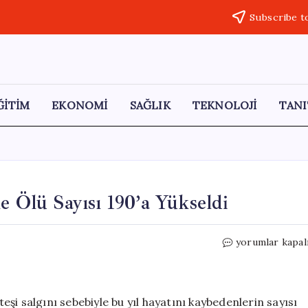
Subscribe t
ĞİTİM
EKONOMİ
SAĞLIK
TEKNOLOJİ
TANI
e Ölü Sayısı 190’a Yükseldi
Nijerya’da
yorumlar kapal
Lassa
Ateşi
Nedeniyle
Ölü
teşi salgını sebebiyle bu yıl hayatını kaybedenlerin sayısı