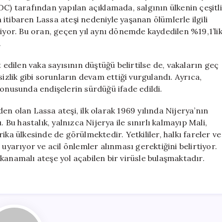
Sayısı
DC) tarafından yapılan açıklamada, salgının ülkenin çeşitli
190’a
n itibaren Lassa ateşi nedeniyle yaşanan ölümlerle ilgili
Yükseldi
riyor. Bu oran, geçen yıl aynı dönemde kaydedilen %19,1’li
için
.
dilen vaka sayısının düştüğü belirtilse de, vakaların geç
sizlik gibi sorunların devam ettiği vurgulandı. Ayrıca,
konusunda endişelerin sürdüğü ifade edildi.
n olan Lassa ateşi, ilk olarak 1969 yılında Nijerya’nın
u hastalık, yalnızca Nijerya ile sınırlı kalmayıp Mali,
ika ülkesinde de görülmektedir. Yetkililer, halkı fareler ve
arıyor ve acil önlemler alınması gerektiğini belirtiyor.
kanamalı ateşe yol açabilen bir virüsle bulaşmaktadır.