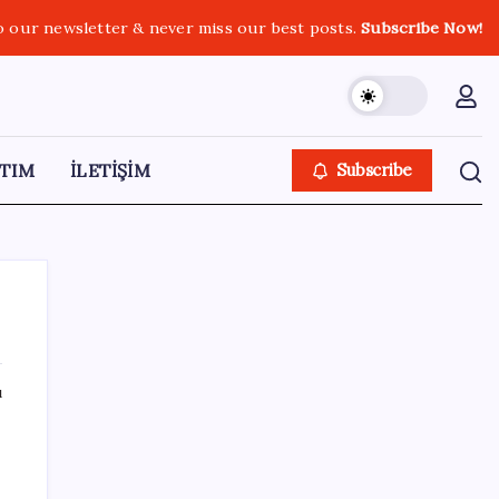
o our newsletter & never miss our best posts.
Subscribe Now!
TIM
İLETİŞİM
Subscribe
ı
SON YAZILAR
Son Dakika… Ayrıntılar ortaya çıktı: İşte
‘çerçeve yasa’ kanun teklifi