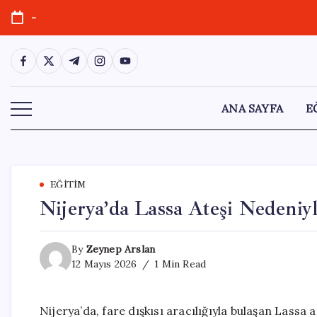
Skip
-
to
content
https://www.facebook.com/
https://twitter.com/
https://t.me/
https://www.instagram.com/
https://youtube.com/
ANA SAYFA
E
EĞITIM
Nijerya’da Lassa Ateşi Nedeniyl
By
Zeynep Arslan
12 Mayıs 2026
1 Min Read
Nijerya’da, fare dışkısı aracılığıyla bulaşan Lassa a