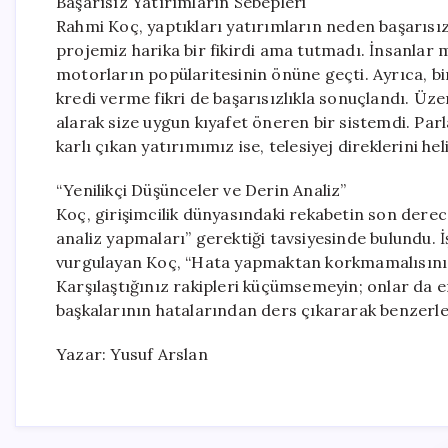
Başarısız Yatırımların Sebepleri
Rahmi Koç, yaptıkları yatırımların neden başarısız 
projemiz harika bir fikirdi ama tutmadı. İnsanlar mo
motorların popülaritesinin önüne geçti. Ayrıca, bi
kredi verme fikri de başarısızlıkla sonuçlandı. Üzer
alarak size uygun kıyafet öneren bir sistemdi. Parl
karlı çıkan yatırımımız ise, telesiyej direklerini hel
“Yenilikçi Düşünceler ve Derin Analiz”
Koç, girişimcilik dünyasındaki rekabetin son derece
analiz yapmaları” gerektiği tavsiyesinde bulundu. İ
vurgulayan Koç, “Hata yapmaktan korkmamalısınız
Karşılaştığınız rakipleri küçümsemeyin; onlar da en 
başkalarının hatalarından ders çıkararak benzerle
Yazar: Yusuf Arslan