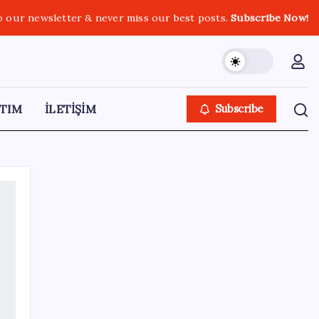
o our newsletter & never miss our best posts.
Subscribe Now!
TIM
İLETİŞİM
Subscribe
SON YAZILAR
Son Dakika… Ayrıntılar ortaya çıktı: İşte
‘çerçeve yasa’ kanun teklifi