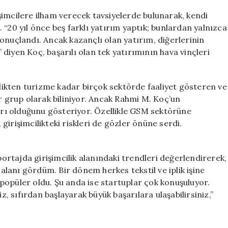
Ettiği
4
şimcilere ilham verecek tavsiyelerde bulunarak, kendi
Girişimi
 “20 yıl önce beş farklı yatırım yaptık; bunlardan yalnızca
Açıkladı
a sonuçlandı. Ancak kazançlı olan yatırım, diğerlerinin
ve
” diyen Koç, başarılı olan tek yatırımının hava vinçleri
Genç
Girişimcilere
Önerilerde
ikten turizme kadar birçok sektörde faaliyet gösteren ve
Bulundu
ir grup olarak biliniyor. Ancak Rahmi M. Koç’un
için
ları olduğunu gösteriyor. Özellikle GSM sektörüne
irişimcilikteki riskleri de gözler önüne serdi.
rtajda girişimcilik alanındaki trendleri değerlendirerek,
lanı gördüm. Bir dönem herkes tekstil ve iplik işine
popüler oldu. Şu anda ise startuplar çok konuşuluyor.
z, sıfırdan başlayarak büyük başarılara ulaşabilirsiniz,”