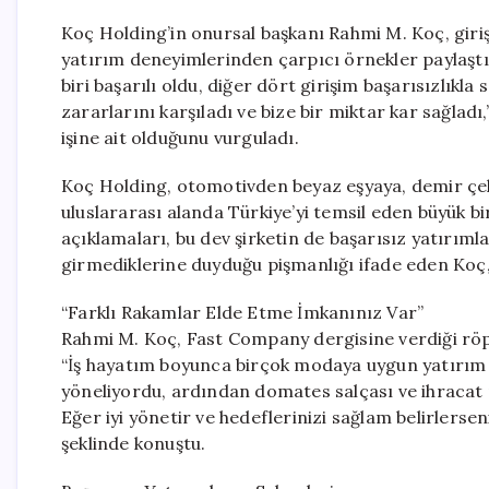
Koç Holding’in onursal başkanı Rahmi M. Koç, giri
yatırım deneyimlerinden çarpıcı örnekler paylaştı.
biri başarılı oldu, diğer dört girişim başarısızlıkl
zararlarını karşıladı ve bize bir miktar kar sağladı,
işine ait olduğunu vurguladı.
Koç Holding, otomotivden beyaz eşyaya, demir çel
uluslararası alanda Türkiye’yi temsil eden büyük b
açıklamaları, bu dev şirketin de başarısız yatırım
girmediklerine duyduğu pişmanlığı ifade eden Koç, g
“Farklı Rakamlar Elde Etme İmkanınız Var”
Rahmi M. Koç, Fast Company dergisine verdiği röpo
“İş hayatım boyunca birçok modaya uygun yatırım a
yöneliyordu, ardından domates salçası ve ihracat 
Eğer iyi yönetir ve hedeflerinizi sağlam belirlerseni
şeklinde konuştu.