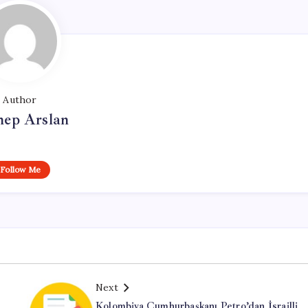
Author
nep Arslan
Follow Me
Next
Kolombiya Cumhurbaşkanı Petro’dan İsrailli