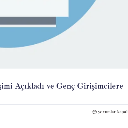
şimi Açıkladı ve Genç Girişimcilere
Rahmi
yorumlar kapal
Koç,
Zarar