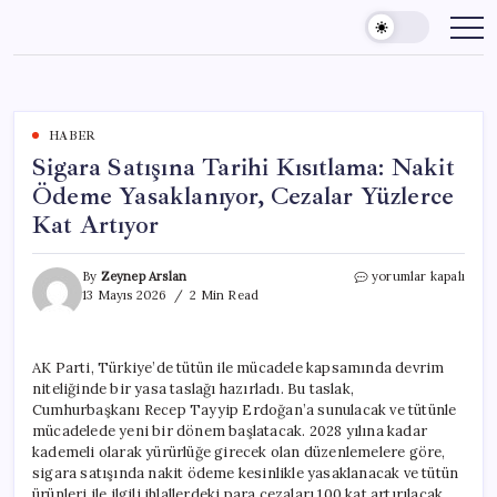
Skip
to
content
HABER
Sigara Satışına Tarihi Kısıtlama: Nakit
Ödeme Yasaklanıyor, Cezalar Yüzlerce
Kat Artıyor
Sigara
By
Zeynep Arslan
yorumlar kapalı
Satışına
13 Mayıs 2026
2 Min Read
Tarihi
Kısıtlama:
Nakit
AK Parti, Türkiye’de tütün ile mücadele kapsamında devrim
Ödeme
niteliğinde bir yasa taslağı hazırladı. Bu taslak,
Yasaklanıyor,
Cezalar
Cumhurbaşkanı Recep Tayyip Erdoğan’a sunulacak ve tütünle
Yüzlerce
mücadelede yeni bir dönem başlatacak. 2028 yılına kadar
Kat
kademeli olarak yürürlüğe girecek olan düzenlemelere göre,
Artıyor
sigara satışında nakit ödeme kesinlikle yasaklanacak ve tütün
için
ürünleri ile ilgili ihlallerdeki para cezaları 100 kat artırılacak.