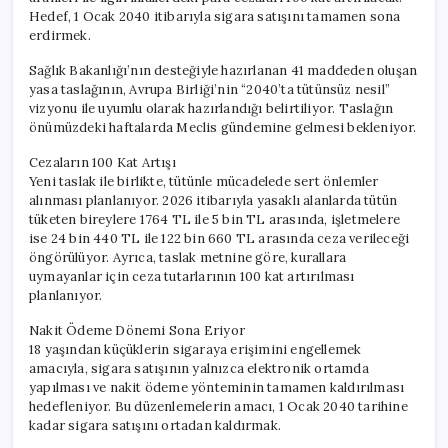
Hedef, 1 Ocak 2040 itibarıyla sigara satışını tamamen sona
erdirmek.
Sağlık Bakanlığı’nın desteğiyle hazırlanan 41 maddeden oluşan
yasa taslağının, Avrupa Birliği’nin “2040’ta tütünsüz nesil”
vizyonu ile uyumlu olarak hazırlandığı belirtiliyor. Taslağın
önümüzdeki haftalarda Meclis gündemine gelmesi bekleniyor.
Cezaların 100 Kat Artışı
Yeni taslak ile birlikte, tütünle mücadelede sert önlemler
alınması planlanıyor. 2026 itibarıyla yasaklı alanlarda tütün
tüketen bireylere 1764 TL ile 5 bin TL arasında, işletmelere
ise 24 bin 440 TL ile 122 bin 660 TL arasında ceza verileceği
öngörülüyor. Ayrıca, taslak metnine göre, kurallara
uymayanlar için ceza tutarlarının 100 kat artırılması
planlanıyor.
Nakit Ödeme Dönemi Sona Eriyor
18 yaşından küçüklerin sigaraya erişimini engellemek
amacıyla, sigara satışının yalnızca elektronik ortamda
yapılması ve nakit ödeme yönteminin tamamen kaldırılması
hedefleniyor. Bu düzenlemelerin amacı, 1 Ocak 2040 tarihine
kadar sigara satışını ortadan kaldırmak.