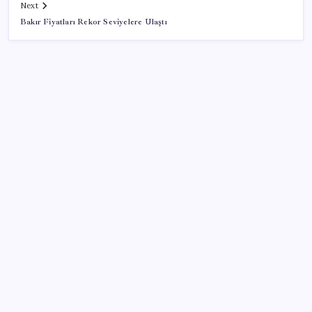
Next
Bakır Fiyatları Rekor Seviyelere Ulaştı
SON YAZILAR
YKS Sonuçları ve Tercih Tarihleri 2026: ÖSYM
Üniversite tercihleri bitti mi, son gün ne zaman?
YKS sonuçları 2026 ne zaman açıklanacak?
Tunç Soyer’in eşi Neptün Soyer: Kuyuda vicdan
arıyoruz
Meteoroloji il il uyardı: 30 ilde gök gürültülü sağanak
yağış