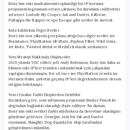
Sony’nin eski markalarının toplandığı bir IP koruma
projesinin logosunun ortaya çıkması, bu durumun ciddiyetini
artırıyor. Listede Sly Cooper, Jak and Daxter, Killzone,
PaRappa the Rapper ve Ape Escape gibi seriler de mevcut.
Rafa Kaldırılan Diğer Seriler
Sony’nin son yıllarda geri plana attığı bazı diğer seriler ise
Resistance, PlayStation All-Stars, Syphon Filter, Wild Arms,
Jet Moto, Twisted Metal ve MediEvil olarak sıralanıyor.
Yeni Strateji Hakkında Düşünceler
2025 yılında VGC editör şefi Andy Robinson, Sony’nin daha az
bilinen eski IP’leri yeniden canlandırmak için çalışmalar
yaptığını duyurmuştu. Bir yıl önce ise PlayStation yöneticisi
Hermen Hulst, şirketin geçmiş IP’leri değerlendirmeye devam
ettiğini belirtmişti.
Yeni Oyunlar Farklı Ekiplerden Gelebilir
Sızıntılara göre, yeni inFamous projesinin Sucker Punch ile
doğrudan bağlantılı olmadığı ifade ediliyor. Bu durum,
Sony’nin eski serileri farklı stüdyolara da devretme olasılığını
gündeme getiriyor. Örneğin, yeni bir Jak and Daxter
oyununun, Naughty Dog dışında bir ekip tarafından
geliştirilmesi mümkün.