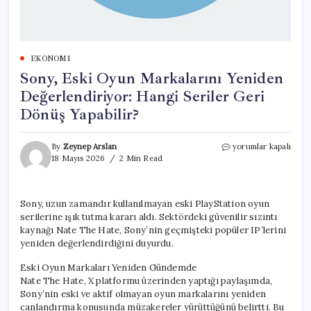
EKONOMI
Sony, Eski Oyun Markalarını Yeniden
Değerlendiriyor: Hangi Seriler Geri
Dönüş Yapabilir?
Sony,
By
Zeynep Arslan
yorumlar kapalı
Eski
18 Mayıs 2026
2 Min Read
Oyun
Markalarını
Yeniden
Sony, uzun zamandır kullanılmayan eski PlayStation oyun
Değerlendiriyor:
serilerine ışık tutma kararı aldı. Sektördeki güvenilir sızıntı
Hangi
Seriler
kaynağı Nate The Hate, Sony’nin geçmişteki popüler IP’lerini
Geri
yeniden değerlendirdiğini duyurdu.
Dönüş
Yapabilir?
Eski Oyun Markaları Yeniden Gündemde
için
Nate The Hate, X platformu üzerinden yaptığı paylaşımda,
Sony’nin eski ve aktif olmayan oyun markalarını yeniden
canlandırma konusunda müzakereler yürüttüğünü belirtti. Bu