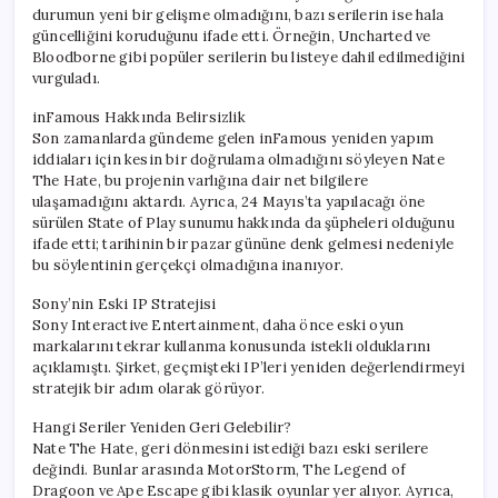
durumun yeni bir gelişme olmadığını, bazı serilerin ise hala
güncelliğini koruduğunu ifade etti. Örneğin, Uncharted ve
Bloodborne gibi popüler serilerin bu listeye dahil edilmediğini
vurguladı.
inFamous Hakkında Belirsizlik
Son zamanlarda gündeme gelen inFamous yeniden yapım
iddiaları için kesin bir doğrulama olmadığını söyleyen Nate
The Hate, bu projenin varlığına dair net bilgilere
ulaşamadığını aktardı. Ayrıca, 24 Mayıs’ta yapılacağı öne
sürülen State of Play sunumu hakkında da şüpheleri olduğunu
ifade etti; tarihinin bir pazar gününe denk gelmesi nedeniyle
bu söylentinin gerçekçi olmadığına inanıyor.
Sony’nin Eski IP Stratejisi
Sony Interactive Entertainment, daha önce eski oyun
markalarını tekrar kullanma konusunda istekli olduklarını
açıklamıştı. Şirket, geçmişteki IP’leri yeniden değerlendirmeyi
stratejik bir adım olarak görüyor.
Hangi Seriler Yeniden Geri Gelebilir?
Nate The Hate, geri dönmesini istediği bazı eski serilere
değindi. Bunlar arasında MotorStorm, The Legend of
Dragoon ve Ape Escape gibi klasik oyunlar yer alıyor. Ayrıca,