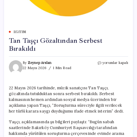
EĞITIM
Tan Taşçı Gözaltından Serbest
Bırakıldı
Tan
By
Zeynep Arslan
yorumlar kapalı
Taşçı
22 Mayıs 2026
1 Min Read
Gözaltından
Serbest
Bırakıldı
22 Mayıs 2026 tarihinde, müzik sanatçısı Tan Taşçı,
için
gözaltında tutulduktan sonra serbest bırakıldı. Serbest
kalmasının hemen ardından sosyal medya üzerinden bir
açıklama yapan Taşçı, “Soruşturma süreciyle ilgili verilecek
her türlü karara saygı duyduğumu ifade etmek isterim” dedi.
Taşçı, açıklamasında şu bilgileri paylaştı: “Bugün sabah
saatlerinde Bakırköy Cumhuriyet Başsavcılığı tarafından
hakkımda yürütülen soruşturma çerçevesinde evimde arama