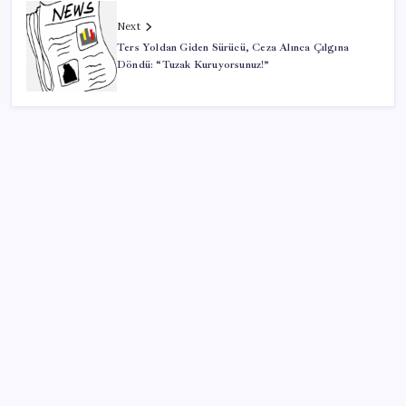
Next
Ters Yoldan Giden Sürücü, Ceza Alınca Çılgına
Döndü: “Tuzak Kuruyorsunuz!”
SON YAZILAR
Son Dakika… Ayrıntılar ortaya çıktı: İşte ‘çerçeve
yasa’ kanun teklifi
Lise kayıtları ne zaman başlayacak? 2026 MEB LGS
yerleştirme kayıt takvimi…