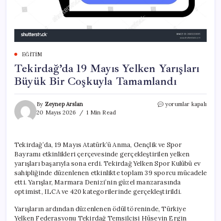
EĞITIM
Tekirdağ’da 19 Mayıs Yelken Yarışları
Büyük Bir Coşkuyla Tamamlandı
Tekirdağ’da
By
Zeynep Arslan
yorumlar kapalı
19
20 Mayıs 2026
1 Min Read
Mayıs
Yelken
Yarışları
Tekirdağ’da, 19 Mayıs Atatürk’ü Anma, Gençlik ve Spor
Büyük
Bayramı etkinlikleri çerçevesinde gerçekleştirilen yelken
Bir
Coşkuyla
yarışları başarıyla sona erdi. Tekirdağ Yelken Spor Kulübü ev
Tamamlandı
sahipliğinde düzenlenen etkinlikte toplam 39 sporcu mücadele
için
etti. Yarışlar, Marmara Denizi’nin güzel manzarasında
optimist, ILCA ve 420 kategorilerinde gerçekleştirildi.
Yarışların ardından düzenlenen ödül töreninde, Türkiye
Yelken Federasyonu Tekirdağ Temsilcisi Hüseyin Ergin