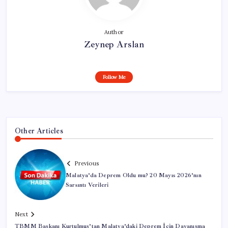
Author
Zeynep Arslan
Follow Me
Other Articles
Previous
Malatya’da Deprem Oldu mu? 20 Mayıs 2026’nın
Sarsıntı Verileri
Next
TBMM Başkanı Kurtulmuş’tan Malatya’daki Deprem İçin Dayanışma