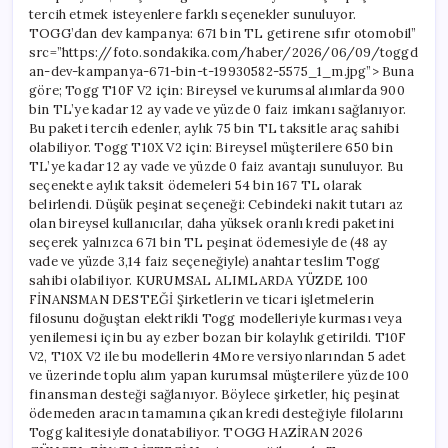
tercih etmek isteyenlere farklı seçenekler sunuluyor.
TOGG’dan dev kampanya: 671 bin TL getirene sıfır otomobil”
src=”https://foto.sondakika.com/haber/2026/06/09/toggd
an-dev-kampanya-671-bin-t-19930582-5575_1_m.jpg”> Buna
göre; Togg T10F V2 için: Bireysel ve kurumsal alımlarda 900
bin TL’ye kadar 12 ay vade ve yüzde 0 faiz imkanı sağlanıyor.
Bu paketi tercih edenler, aylık 75 bin TL taksitle araç sahibi
olabiliyor. Togg T10X V2 için: Bireysel müşterilere 650 bin
TL’ye kadar 12 ay vade ve yüzde 0 faiz avantajı sunuluyor. Bu
seçenekte aylık taksit ödemeleri 54 bin 167 TL olarak
belirlendi. Düşük peşinat seçeneği: Cebindeki nakit tutarı az
olan bireysel kullanıcılar, daha yüksek oranlı kredi paketini
seçerek yalnızca 671 bin TL peşinat ödemesiyle de (48 ay
vade ve yüzde 3,14 faiz seçeneğiyle) anahtar teslim Togg
sahibi olabiliyor. KURUMSAL ALIMLARDA YÜZDE 100
FİNANSMAN DESTEĞİ Şirketlerin ve ticari işletmelerin
filosunu doğuştan elektrikli Togg modelleriyle kurması veya
yenilemesi için bu ay ezber bozan bir kolaylık getirildi. T10F
V2, T10X V2 ile bu modellerin 4More versiyonlarından 5 adet
ve üzerinde toplu alım yapan kurumsal müşterilere yüzde 100
finansman desteği sağlanıyor. Böylece şirketler, hiç peşinat
ödemeden aracın tamamına çıkan kredi desteğiyle filolarını
Togg kalitesiyle donatabiliyor. TOGG HAZİRAN 2026