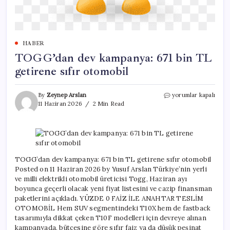
HABER
TOGG’dan dev kampanya: 671 bin TL
getirene sıfır otomobil
TOGG’dan
By
Zeynep Arslan
yorumlar kapalı
dev
11 Haziran 2026
2 Min Read
kampanya:
671
bin
TL
getirene
sıfır
TOGG’dan dev kampanya: 671 bin TL getirene sıfır otomobil
otomobil
Posted on 11 Haziran 2026 by Yusuf Arslan Türkiye’nin yerli
için
ve milli elektrikli otomobil üreticisi Togg, Haziran ayı
boyunca geçerli olacak yeni fiyat listesini ve cazip finansman
paketlerini açıkladı. YÜZDE 0 FAİZ İLE ANAHTAR TESLİM
OTOMOBİL Hem SUV segmentindeki T10X hem de fastback
tasarımıyla dikkat çeken T10F modelleri için devreye alınan
kampanyada, bütçesine göre sıfır faiz ya da düşük peşinat