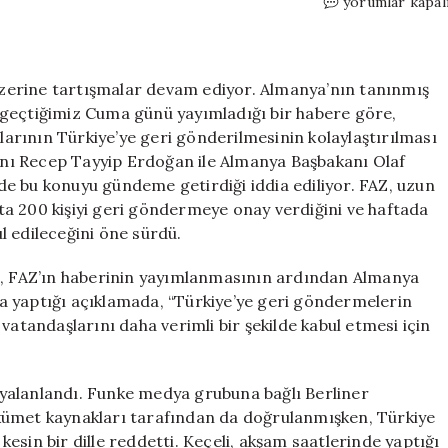
Türkiye
yorumlar kapal
ve
Almanya
Arasındaki
‘Sınır
 üzerine tartışmalar devam ediyor. Almanya’nın tanınmış
Dışı’
 geçtiğimiz Cuma günü yayımladığı bir habere göre,
Tartışması:
rının Türkiye’ye geri gönderilmesinin kolaylaştırılması
Geri
nı Recep Tayyip Erdoğan ile Almanya Başbakanı Olaf
Gönderim
e bu konuyu gündeme getirdiği iddia ediliyor. FAZ, uzun
Süreci
a 200 kişiyi geri göndermeye onay verdiğini ve haftada
Başladı
l edileceğini öne sürdü.
mı?
için
re, FAZ’ın haberinin yayımlanmasının ardından Almanya
a yaptığı açıklamada, “Türkiye’ye geri göndermelerin
vatandaşlarını daha verimli bir şekilde kabul etmesi için
n yalanlandı. Funke medya grubuna bağlı Berliner
kümet kaynakları tarafından da doğrulanmışken, Türkiye
 kesin bir dille reddetti. Keçeli, akşam saatlerinde yaptığı