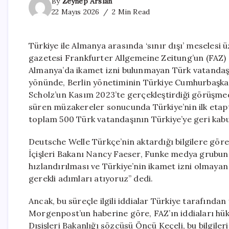
By
Zeynep Arslan
22 Mayıs 2026
2 Min Read
Türkiye ile Almanya arasında ‘sınır dışı’ meselesi
gazetesi Frankfurter Allgemeine Zeitung’un (FAZ)
Almanya’da ikamet izni bulunmayan Türk vatandaşla
yönünde, Berlin yönetiminin Türkiye Cumhurbaşka
Scholz’un Kasım 2023’te gerçekleştirdiği görüşmed
süren müzakereler sonucunda Türkiye’nin ilk etapt
toplam 500 Türk vatandaşının Türkiye’ye geri kabu
Deutsche Welle Türkçe’nin aktardığı bilgilere gö
İçişleri Bakanı Nancy Faeser, Funke medya grubun
hızlandırılması ve Türkiye’nin ikamet izni olmayan 
gerekli adımları atıyoruz” dedi.
Ancak, bu süreçle ilgili iddialar Türkiye tarafında
Morgenpost’un haberine göre, FAZ’ın iddiaları hü
Dışişleri Bakanlığı sözcüsü Öncü Keçeli, bu bilgileri