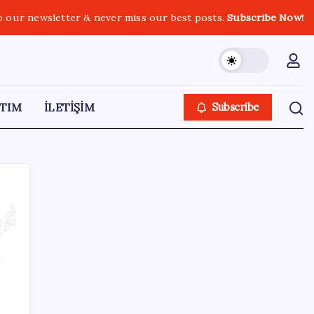
o our newsletter & never miss our best posts.
Subscribe Now!
TIM
İLETİŞİM
Subscribe
SON YAZILAR
Altın fiyatlarında güçlü yükseliş sürüyor:
Gram, çeyrek ve Cumhuriyet altını bugün