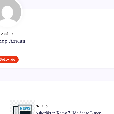
Author
nep Arslan
Follow Me
Next
Askerlikten Kaçış: 7 İlde Sahte Rapor