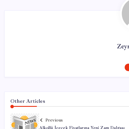
Zey
Other Articles
Previous
Alkollü İçecek Fiyatlarına Yeni Zam Dalgası