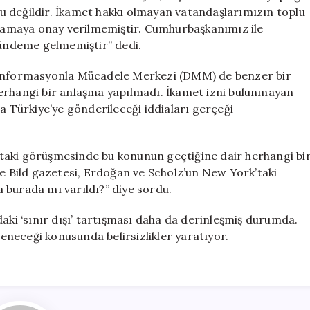
u değildir. İkamet hakkı olmayan vatandaşlarımızın toplu
gulamaya onay verilmemiştir. Cumhurbaşkanımız ile
ündeme gelmemiştir” dedi.
ezenformasyonla Mücadele Merkezi (DMM) de benzer bir
herhangi bir anlaşma yapılmadı. İkamet izni bulunmayan
a Türkiye’ye gönderileceği iddiaları gerçeği
taki görüşmesinde bu konunun geçtiğine dair herhangi bi
ce Bild gazetesi, Erdoğan ve Scholz’un New York’taki
 burada mı varıldı?” diye sordu.
aki ‘sınır dışı’ tartışması daha da derinleşmiş durumda.
leneceği konusunda belirsizlikler yaratıyor.