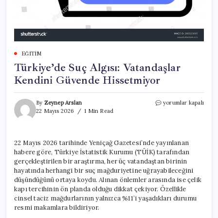
EĞITIM
Türkiye’de Suç Algısı: Vatandaşlar
Kendini Güvende Hissetmiyor
Türkiye’de
By
Zeynep Arslan
yorumlar kapalı
Suç
22 Mayıs 2026
1 Min Read
Algısı:
Vatandaşlar
Kendini
22 Mayıs 2026 tarihinde Yeniçağ Gazetesi’nde yayınlanan
Güvende
habere göre, Türkiye İstatistik Kurumu (TÜİK) tarafından
Hissetmiyor
için
gerçekleştirilen bir araştırma, her üç vatandaştan birinin
hayatında herhangi bir suç mağduriyetine uğrayabileceğini
düşündüğünü ortaya koydu. Alınan önlemler arasında ise çelik
kapı tercihinin ön planda olduğu dikkat çekiyor. Özellikle
cinsel taciz mağdurlarının yalnızca %11’i yaşadıkları durumu
resmi makamlara bildiriyor.