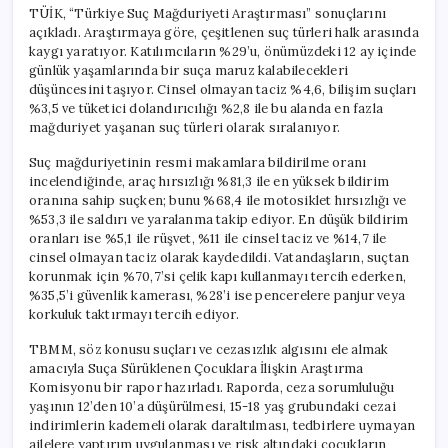
TÜİK, “Türkiye Suç Mağduriyeti Araştırması” sonuçlarını
açıkladı. Araştırmaya göre, çeşitlenen suç türleri halk arasında
kaygı yaratıyor. Katılımcıların %29’u, önümüzdeki 12 ay içinde
günlük yaşamlarında bir suça maruz kalabilecekleri
düşüncesini taşıyor. Cinsel olmayan taciz %4,6, bilişim suçları
%3,5 ve tüketici dolandırıcılığı %2,8 ile bu alanda en fazla
mağduriyet yaşanan suç türleri olarak sıralanıyor.
Suç mağduriyetinin resmi makamlara bildirilme oranı
incelendiğinde, araç hırsızlığı %81,3 ile en yüksek bildirim
oranına sahip suçken; bunu %68,4 ile motosiklet hırsızlığı ve
%53,3 ile saldırı ve yaralanma takip ediyor. En düşük bildirim
oranları ise %5,1 ile rüşvet, %11 ile cinsel taciz ve %14,7 ile
cinsel olmayan taciz olarak kaydedildi. Vatandaşların, suçtan
korunmak için %70,7’si çelik kapı kullanmayı tercih ederken,
%35,5’i güvenlik kamerası, %28’i ise pencerelere panjur veya
korkuluk taktırmayı tercih ediyor.
TBMM, söz konusu suçları ve cezasızlık algısını ele almak
amacıyla Suça Sürüklenen Çocuklara İlişkin Araştırma
Komisyonu bir rapor hazırladı. Raporda, ceza sorumluluğu
yaşının 12’den 10’a düşürülmesi, 15-18 yaş grubundaki cezai
indirimlerin kademeli olarak daraltılması, tedbirlere uymayan
ailelere yaptırım uygulanması ve risk altındaki çocukların