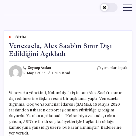
Skip
to
content
EĞITIM
Venezuela, Alex Saab’ın Sınır Dışı
Edildiğini Açıkladı
Venezuela,
By
Zeynep Arslan
yorumlar kapalı
Alex
17 Mayıs 2026
1 Min Read
Saab’ın
Sınır
Dışı
Venezuela yönetimi, Kolombiyalı iş insanı Alex Saab’ın sınır
Edildiğini
dışı edilmesine ilişkin resmi bir açıklama yaptı. Venezuela
Açıkladı
için
Sığınma, Göç ve Yabancılar İdaresi (SAIME), 16 Mayıs 2026
tarihinden itibaren deport işleminin yürürlüğe girdiğini
duyurdu. Yapılan açıklamada, “Kolombiya vatandaşı olan
şahsın, ABD’de farklı suç faaliyetleriyle bağlantılı olduğu
kamuoyuna yansıdığı üzere, bu karar alınmıştır” ifadelerine
yer verildi.