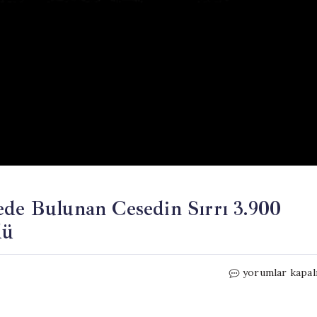
ede Bulunan Cesedin Sırrı 3.900
dü
Yaylada
yorumlar kapal
Şok
Edici
Cinayet: