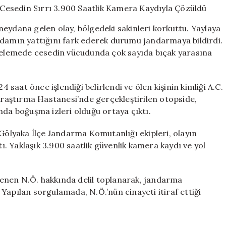
Derede
Bulunan
eydana gelen olay, bölgedeki sakinleri korkuttu. Yaylaya
Cesedin
adamın yattığını fark ederek durumu jandarmaya bildirdi.
Sırrı
ncelemede cesedin vücudunda çok sayıda bıçak yarasına
3.900
Saatlik
Kamera
Kaydıyla
4 saat önce işlendiği belirlendi ve ölen kişinin kimliği A.C.
Çözüldü
 Araştırma Hastanesi’nde gerçekleştirilen otopside,
için
nda boğuşma izleri olduğu ortaya çıktı.
 Gölyaka İlçe Jandarma Komutanlığı ekipleri, olayın
tı. Yaklaşık 3.900 saatlik güvenlik kamera kaydı ve yol
irlenen N.Ö. hakkında delil toplanarak, jandarma
Yapılan sorgulamada, N.Ö.’nün cinayeti itiraf ettiği