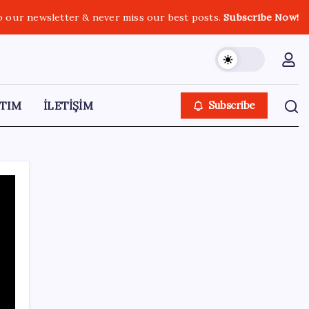
o our newsletter & never miss our best posts.
Subscribe Now!
TIM
İLETİŞİM
Subscribe
SON YAZILAR
ABD, İran-Umman anlaşması sonrası
ablukayı kaldıracak