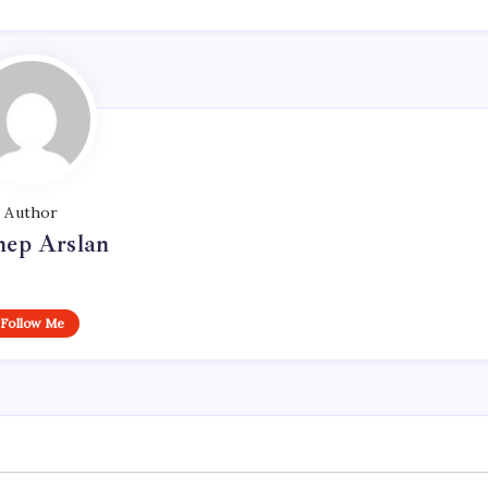
Author
nep Arslan
Follow Me