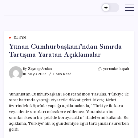
Skip
to
content
EĞITIM
Yunan Cumhurbaşkanı’ndan Sınırda
Tartışma Yaratan Açıklamalar
Yunan
By
Zeynep Arslan
yorumlar kapalı
Cumhurbaşkanı’nda
16 Mayıs 2026
1 Min Read
Sınırda
Tartışma
Yaratan
Yunanistan Cumhurbaşkanı Konstandinos Tasulas, Türkiye ile
Açıklamalar
sınır hattında yaptığı ziyaretle dikkat çekti. Meriç Nehri
için
üzerindeki köprüde yaptığı açıklamalarda, “Türkiye ile kara
veya deniz sınırları müzakere edilemez. Yunanistan bu
sınırları kesin bir şekilde koruyacaktır” ifadelerini kullandı. Bu
açıklama, Türkiye’nin iç gündemiyle ilgili tartışmalar sürerken
geldi.