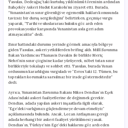
Tasulas, Dedeağaç’taki kurtuluş yıldönümü töreninin ardından
Bahçeköy Askeri Hudut Karakolu’nu ziyaret etti. Burada,
“Yunanistan’ın sınır güvenliği ve egemenlik hakları konusunda
tavizsiz bir duruş sergilediğini” belirtirken, geçmişe vurgu
yaparak, “Tarihi ve uluslararası hukuku göz ardı eden
provokasyonlar karşısında Yunanistan asla geri adım
atmayacaktır” dedi.
Sınır hattındaki durumu yerinde görmek amacıyla bölgeye
giden Tasulas, askeri yetkililerden brifing aldı. Millî Savunma
Bakan Yardımcısı Thanasis Davakis ile birlikte Meriç
Nehri’nin sınır çizgisine kadar yürüyerek, nöbet tutan sınır
birlikleriyle tokalaştı ve sohbet etti. Tasulas, burada Yunan
ordusunun kararlılığını vurguladı ve “Evros’taki 12. Tümen, bu
toprakları korumakta sarsılmaz bir irade göstermektedir”
dedi.
Ayrıca, Yunanistan Savunma Bakanı Nikos Dendias’ın Eşek
Adası’ndaki askeri faaliyetlerine de değinmek gerekir.
Dendias, adada yapılan askeri inşaatlarla ilgili olarak,
“Ege’deki varlığımızı güçlendirmeye devam etmeliyiz”
açıklamasında bulundu. Ancak, Lozan Antlaşması gereği
adada herhangi bir askeri faaliyet yürütülmesi yasak.
Dendias’ın, Türkiye’nin Ege’deki haklarını göz ardı eden