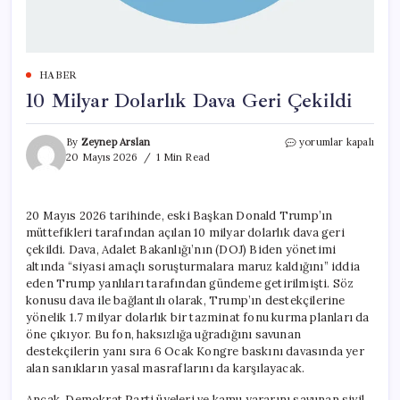
HABER
10 Milyar Dolarlık Dava Geri Çekildi
10
By
Zeynep Arslan
yorumlar kapalı
Milyar
20 Mayıs 2026
1 Min Read
Dolarlık
Dava
Geri
20 Mayıs 2026 tarihinde, eski Başkan Donald Trump’ın
Çekildi
müttefikleri tarafından açılan 10 milyar dolarlık dava geri
için
çekildi. Dava, Adalet Bakanlığı’nın (DOJ) Biden yönetimi
altında “siyasi amaçlı soruşturmalara maruz kaldığını” iddia
eden Trump yanlıları tarafından gündeme getirilmişti. Söz
konusu dava ile bağlantılı olarak, Trump’ın destekçilerine
yönelik 1.7 milyar dolarlık bir tazminat fonu kurma planları da
öne çıkıyor. Bu fon, haksızlığa uğradığını savunan
destekçilerin yanı sıra 6 Ocak Kongre baskını davasında yer
alan sanıkların yasal masraflarını da karşılayacak.
Ancak, Demokrat Parti üyeleri ve kamu yararını savunan sivil