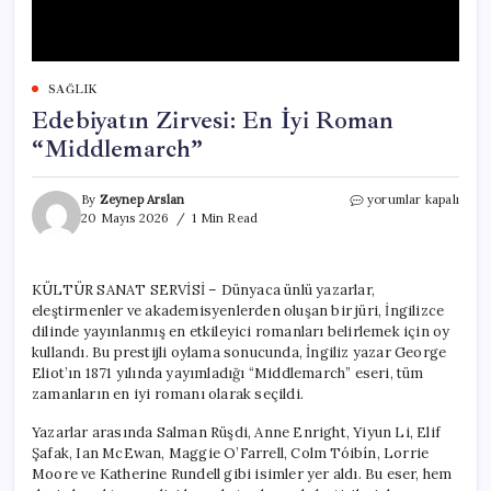
SAĞLIK
Edebiyatın Zirvesi: En İyi Roman
“Middlemarch”
Edebiyatın
By
Zeynep Arslan
yorumlar kapalı
Zirvesi:
20 Mayıs 2026
1 Min Read
En
İyi
Roman
KÜLTÜR SANAT SERVİSİ – Dünyaca ünlü yazarlar,
“Middlemarch”
eleştirmenler ve akademisyenlerden oluşan bir jüri, İngilizce
için
dilinde yayınlanmış en etkileyici romanları belirlemek için oy
kullandı. Bu prestijli oylama sonucunda, İngiliz yazar George
Eliot’ın 1871 yılında yayımladığı “Middlemarch” eseri, tüm
zamanların en iyi romanı olarak seçildi.
Yazarlar arasında Salman Rüşdi, Anne Enright, Yiyun Li, Elif
Şafak, Ian McEwan, Maggie O’Farrell, Colm Tóibín, Lorrie
Moore ve Katherine Rundell gibi isimler yer aldı. Bu eser, hem