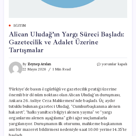
EĞITIM
Alican Uludağ’ın Yargı Süreci Başladı:
Gazetecilik ve Adalet Üzerine
Tartışmalar
Alican
By
Zeynep Arslan
yorumlar kapalı
Uludağ’ın
22 Mayıs 2026
1 Min Read
Yargı
Süreci
Başladı:
Türkiye’de basın özgürlüğü ve gazetecilik pratiği üzerine
Gazetecilik
önemli bir dönüm noktası olan Alican Uludağ’ın duruşması,
ve
Adalet
Ankara 26. Asliye Ceza Mahkemesi’nde başladı. Üç aydır
Üzerine
tutuklu bulunan gazeteci Uludağ, “Cumhurbaşkanına alenen
Tartışmalar
hakaret”, “halkı yanıltıcı bilgiyi alenen yayma” ve “yargı
için
organlarını alenen aşağılama” gibi ağır suçlamalarla
yargılanıyor. Duruşmanın ilk oturumu, mahkeme başkanının
ani bir mazeret bildirmesi nedeniyle saat 10.00 yerine 14.35’te
başladı.