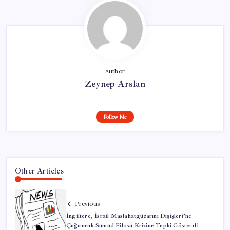
Author
Zeynep Arslan
Follow Me
Other Articles
Previous
İngiltere, İsrail Maslahatgüzarını Dışişleri’ne
Çağırarak Sumud Filosu Krizine Tepki Gösterdi