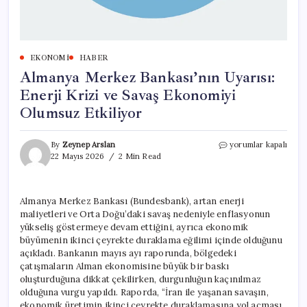
EKONOMI
HABER
Almanya Merkez Bankası’nın Uyarısı:
Enerji Krizi ve Savaş Ekonomiyi
Olumsuz Etkiliyor
Almanya
By
Zeynep Arslan
yorumlar kapalı
Merkez
22 Mayıs 2026
2 Min Read
Bankası’nın
Uyarısı:
Enerji
Almanya Merkez Bankası (Bundesbank), artan enerji
Krizi
maliyetleri ve Orta Doğu’daki savaş nedeniyle enflasyonun
ve
Savaş
yükseliş göstermeye devam ettiğini, ayrıca ekonomik
Ekonomiyi
büyümenin ikinci çeyrekte duraklama eğilimi içinde olduğunu
Olumsuz
açıkladı. Bankanın mayıs ayı raporunda, bölgedeki
Etkiliyor
çatışmaların Alman ekonomisine büyük bir baskı
için
oluşturduğuna dikkat çekilirken, durgunluğun kaçınılmaz
olduğuna vurgu yapıldı. Raporda, “İran ile yaşanan savaşın,
ekonomik üretimin ikinci çeyrekte duraklamasına yol açması