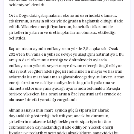
bekleniyor.” denildi.
Orta Doğu’daki çatışmaların ekonomi üzerindeki olumsuz
etkilerinin, savaşın süresiyle doğrudan bağlantılı olduğu ifade
edildi. Yükselen enerji fiyatlarının, hanehalkı tüketimi ile
şirketlerin yatırım ve üretim planlarını olumsuz etkilediği
belirtildi.
Rapor, nisan ayında enflasyonun yüzde 2,9’a çıkarak, Ocak
2024’ten bu yana en yüksek seviyeye ulaştığını hatırlatıyor. Bu
artışın özel tüketimi artırdığı ve önümüzdeki aylarda
enflasyonun yüksek seyretmeye devam edeceği öngörülüyor.
Akaryakıt vergilerindeki geçici indirimlerin mayıs ve haziran
aylarında kısmi rahatlama sağlayabileceği duyurulurken, artan
enerji, üretim ve nakliye maliyetlerinin gıda fiyatlarına ve
hizmet sektörüne yansıyacağı uyarısında bulunuldu. Savaşla
birlikte yükselen faiz oranlarının özel yatırımlar üzerinde de
olumsuz bir etki yarattığı vurgulandı.
Alman sanayisinin mart ayında güçlü siparişler alarak
dayanıklılık gösterdiği belirtiliyor; ancak bu durumun,
şirketlerin malzeme kıtlığı bekleyerek siparişlerini öne
çekmesinden kaynaklandığı ifade ediliyor. Yüksek enerji
fiyatları ve tedarik zincirindeki aksaklıkların sanayideki bu