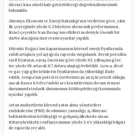
direnci kısa süreli hale getirebileceği değerlendirmesinde
bulunuldu.
Almanya Ekonomi ve Enerji Bakanlığı’nın verilerine göre, yılın
ilk çeyreğinde yüzde 0,3 büyüyen ekonomik performansın,
ikinci çeyrekte İran Savaşı’nın etkileri nedeniyle önemli bir
darbe alacağına dair resmi uyarılar yapıldı.
Hürmüz Boğazı’nın kapanmasının küresel enerji fiyatlarında
ciddi artışlara yol açtığı da raporda vurgulandı. Brent petrolün
varil fiyatının, savaş öncesine göre yüzde 63, yılbaşına göre
ise yüzde 88 artarak 117 dolara ulaştığı belirtildi. Ayrıca, dizel
ve gaz yağı gibi ürünlerin fiyatlarının da yükseldiği ifade
edildi. Avrupa’nın petrol rezervlerinin şu an için yeterli olduğu,
ancak Basra Körfezi’ndeki arz kesintilerinin devam etmesi
durumunda tedarik durumunun kötüleşebileceği konusunda
uyarılar yapıldı.
Artan maliyetlerin küresel satın alma yöneticileri
endekslerine (PMI) de olumsuz yansıdığı, iş dünyası
beklentilerinin kötüleştiği ve gelişmiş ülkelerde nisan
itibarıyla tüketici enflasyonunun yüzde 3,4’e yükseldiği bilgisi
de raporda yer aldı.