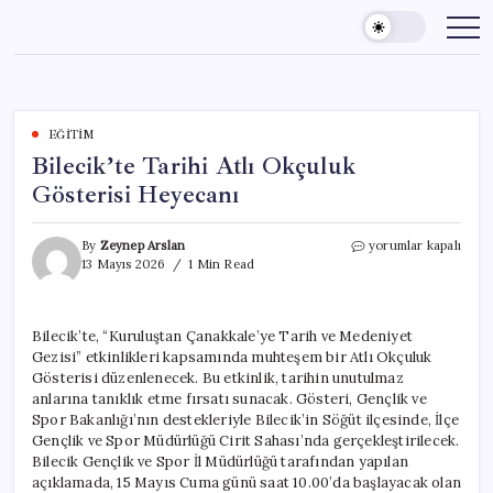
Skip
to
content
EĞITIM
Bilecik’te Tarihi Atlı Okçuluk
Gösterisi Heyecanı
Bilecik’te
By
Zeynep Arslan
yorumlar kapalı
Tarihi
13 Mayıs 2026
1 Min Read
Atlı
Okçuluk
Gösterisi
Bilecik’te, “Kuruluştan Çanakkale’ye Tarih ve Medeniyet
Heyecanı
Gezisi” etkinlikleri kapsamında muhteşem bir Atlı Okçuluk
için
Gösterisi düzenlenecek. Bu etkinlik, tarihin unutulmaz
anlarına tanıklık etme fırsatı sunacak. Gösteri, Gençlik ve
Spor Bakanlığı’nın destekleriyle Bilecik’in Söğüt ilçesinde, İlçe
Gençlik ve Spor Müdürlüğü Cirit Sahası’nda gerçekleştirilecek.
Bilecik Gençlik ve Spor İl Müdürlüğü tarafından yapılan
açıklamada, 15 Mayıs Cuma günü saat 10.00’da başlayacak olan