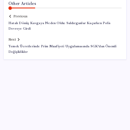
Other Articles
Previous
Hatalı Dönüş Kavgaya Neden Oldu: Saldırganlar Kaçarken Polis
Devreye Girdi
Next
Yemek Ücretlerinde Prim Muafiyeti Uygulamasında SGK’dan Önemli
Değişiklikler
SON YAZILAR
Son Dakika… Ayrıntılar ortaya çıktı: İşte ‘çerçeve