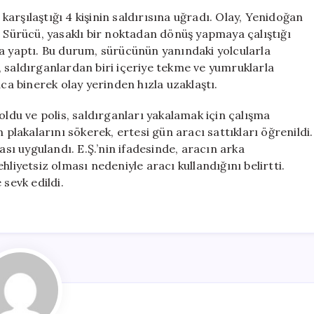
Oldu:
arşılaştığı 4 kişinin saldırısına uğradı. Olay, Yenidoğan
Saldırganlar
. Sürücü, yasaklı bir noktadan dönüş yapmaya çalıştığı
Kaçarken
ra yaptı. Bu durum, sürücünün yanındaki yolcularla
Polis
 saldırganlardan biri içeriye tekme ve yumruklarla
Devreye
aca binerek olay yerinden hızla uzaklaştı.
Girdi
için
oldu ve polis, saldırganları yakalamak için çalışma
 plakalarını sökerek, ertesi gün aracı sattıkları öğrenildi.
ası uygulandı. E.Ş.’nin ifadesinde, aracın arka
liyetsiz olması nedeniyle aracı kullandığını belirtti.
 sevk edildi.