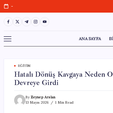
Skip
-
to
content
https://www.facebook.com/
https://twitter.com/
https://t.me/
https://www.instagram.com/
https://youtube.com/
ANA SAYFA
E
EĞITIM
Hatalı Dönüş Kavgaya Neden Ol
Devreye Girdi
By
Zeynep Arslan
13 Mayıs 2026
1 Min Read