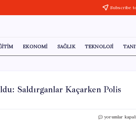
Subscribe t
ĞİTİM
EKONOMİ
SAĞLIK
TEKNOLOJİ
TANI
du: Saldırganlar Kaçarken Polis
Hatalı
yorumlar kapal
Dönüş
Kavgaya
Neden