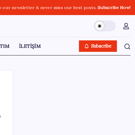
o our newsletter & never miss our best posts.
Subscribe Now!
TIM
İLETİŞİM
Subscribe
SON YAZILAR
ı
ABD, İran-Umman anlaşması sonrası
ablukayı kaldıracak