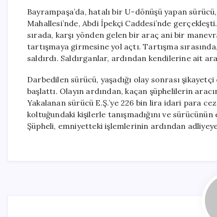
Bayrampaşa’da, hatalı bir U-dönüşü yapan sürücü, k
Mahallesi’nde, Abdi İpekçi Caddesi’nde gerçekleşti
sırada, karşı yönden gelen bir araç ani bir manev
tartışmaya girmesine yol açtı. Tartışma sırasında,
saldırdı. Saldırganlar, ardından kendilerine ait ar
Darbedilen sürücü, yaşadığı olay sonrası şikayetçi 
başlattı. Olayın ardından, kaçan şüphelilerin aracın
Yakalanan sürücü E.Ş.’ye 226 bin lira idari para cez
koltuğundaki kişilerle tanışmadığını ve sürücünün eh
Şüpheli, emniyetteki işlemlerinin ardından adliyeye