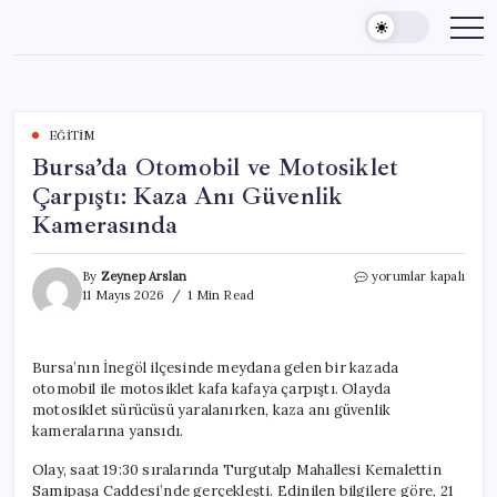
Skip
to
content
EĞITIM
Bursa’da Otomobil ve Motosiklet
Çarpıştı: Kaza Anı Güvenlik
Kamerasında
Bursa’da
By
Zeynep Arslan
yorumlar kapalı
Otomobil
11 Mayıs 2026
1 Min Read
ve
Motosiklet
Çarpıştı:
Bursa’nın İnegöl ilçesinde meydana gelen bir kazada
Kaza
otomobil ile motosiklet kafa kafaya çarpıştı. Olayda
Anı
Güvenlik
motosiklet sürücüsü yaralanırken, kaza anı güvenlik
Kamerasında
kameralarına yansıdı.
için
Olay, saat 19:30 sıralarında Turgutalp Mahallesi Kemalettin
Samipaşa Caddesi’nde gerçekleşti. Edinilen bilgilere göre, 21