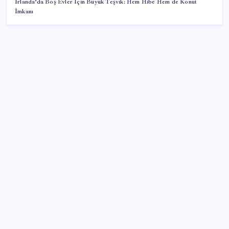
İrlanda’da Boş Evler İçin Büyük Teşvik: Hem Hibe Hem de Konut
İmkanı
SON YAZILAR
Son Dakika… Ayrıntılar ortaya çıktı: İşte ‘çerçeve
yasa’ kanun teklifi
Lise kayıtları ne zaman başlayacak? 2026 MEB LGS
yerleştirme kayıt takvimi…
Snapdragon 8 Elite Gen 5 V-Series Oyuncular İçin
Tanıtıldı
ATA AÖF bütünleme sınav sonuçları ne zaman