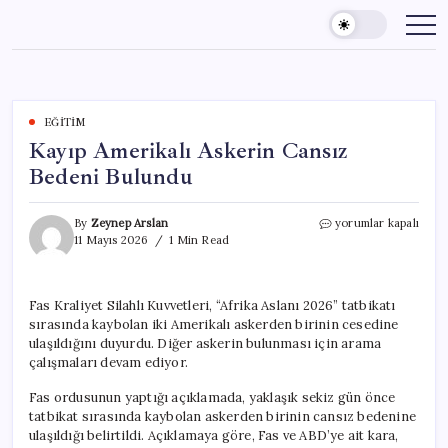
Skip
to
content
EĞITIM
Kayıp Amerikalı Askerin Cansız
Bedeni Bulundu
Kayıp
By
Zeynep Arslan
yorumlar kapalı
Amerikalı
11 Mayıs 2026
1 Min Read
Askerin
Cansız
Bedeni
Fas Kraliyet Silahlı Kuvvetleri, “Afrika Aslanı 2026” tatbikatı
Bulundu
sırasında kaybolan iki Amerikalı askerden birinin cesedine
için
ulaşıldığını duyurdu. Diğer askerin bulunması için arama
çalışmaları devam ediyor.
Fas ordusunun yaptığı açıklamada, yaklaşık sekiz gün önce
tatbikat sırasında kaybolan askerden birinin cansız bedenine
ulaşıldığı belirtildi. Açıklamaya göre, Fas ve ABD’ye ait kara,