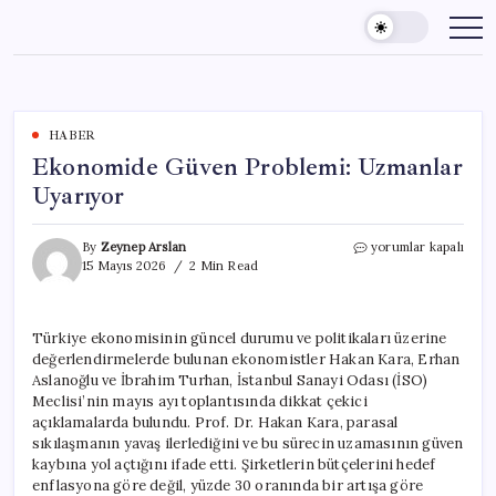
Skip
to
content
HABER
Ekonomide Güven Problemi: Uzmanlar
Uyarıyor
Ekonomide
By
Zeynep Arslan
yorumlar kapalı
Güven
15 Mayıs 2026
2 Min Read
Problemi:
Uzmanlar
Uyarıyor
Türkiye ekonomisinin güncel durumu ve politikaları üzerine
için
değerlendirmelerde bulunan ekonomistler Hakan Kara, Erhan
Aslanoğlu ve İbrahim Turhan, İstanbul Sanayi Odası (İSO)
Meclisi’nin mayıs ayı toplantısında dikkat çekici
açıklamalarda bulundu. Prof. Dr. Hakan Kara, parasal
sıkılaşmanın yavaş ilerlediğini ve bu sürecin uzamasının güven
kaybına yol açtığını ifade etti. Şirketlerin bütçelerini hedef
enflasyona göre değil, yüzde 30 oranında bir artışa göre