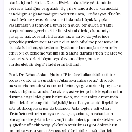
planladığını belirten Kara, dövizle mücadele yönteminin
yetersiz kaldığını vurguladı. Üç yıl sonunda döviz kurundaki
esnekliğin sağlanamadığını belirten Kara, “Enflasyon düşsün
ama büyüme yavaş olmasın, istihdamda büyük kayıplar
yaşanmasın isteniyor. Bunun için güçlü bir güven ortamı
oluşturulması gerekmektedir. Aksi takdirde, ekonomiyi
yavaşlatmak zorunda kalacaksınız ama bu da yeterince
gerçekleştirilemiyor. Mevcut durumda büyüme potansiyelin
altında kalırken, şirketlerin fiyatlama davranışları üzerinde
etkili bir düzenleme yapılmadı. Sanayi duraksarken, ticaret ve
hizmet sektörleri büyümeye devam ediyor, bu ise
sürdürülebilir değil” ifadelerini kullandı.
Prof. Dr. Erhan Aslanoğlu ise, “Bir süre kullanılabilecek bir
tedavi yöntemini sürekli uygulamaya çalışıyoruz” diyerek,
mevcut ekonomik yönetimin büyümeyi göz ardı edip iç talebi
baskıladığını savundu. Ancak, siyasi ve jeopolitik koşulların bu
duruma engel olduğunu belirtirken, mevcut talep ortamında
dövizdeki herhangi bir değişikliğin enflasyonu ciddi şekilde
artırabileceği uyarısında bulundu. Aslanoğlu, maliyetleri
düşürücü tedbirlerin, işveren ve çalışanlar için rahatlatıcı
olacağını dile getirirken, vergi indirimleri, prim destekleri ve
iş gücüne yönelik vergi yükünün azaltılması gibi önlemlerin
önemine vurgu yaptı. Ayrıca, sürdürülebilir çözümler için