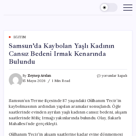
Skip
to
content
EĞITIM
Samsun’da Kaybolan Yaşlı Kadının
Cansız Bedeni Irmak Kenarında
Bulundu
Samsun’da
By
Zeynep Arslan
yorumlar kapalı
Kaybolan
15 Mayıs 2026
1 Min Read
Yaşlı
Kadının
Cansız
Samsun’un Terme ilçesinde 87 yaşındaki Gülhanım Tecir’in
Bedeni
kaybolmasının ardından yapılan aramalar sonuçlandı. Öğle
Irmak
Kenarında
saatlerinde evinden ayrılan yaşlı kadının cansız bedeni, akşam
Bulundu
saatlerinde Miliç Irmağı yakınlarında bulundu. Olay, Sakarlı
için
Mahallesi’nde gerçekleşti.
Gülhanım Tecir’in akşam saatlerine kadar evine dönmemesi